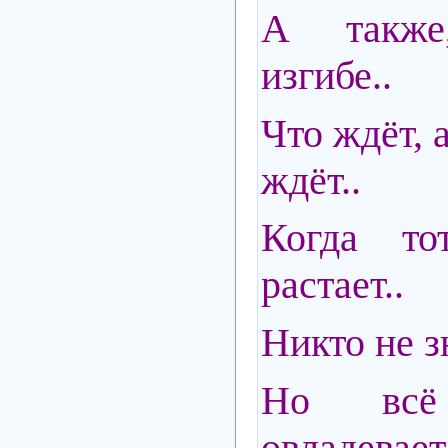
А также
изгибе..
Что ждёт, 
ждёт..
Когда то
растает..
Никто не з
Но всё
овладевает.