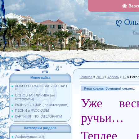
Верс
ღ Оль
Гла
Главная
»
2018
»
Апрель
»
12
» Река 
Меню сайта
ДОБРО ПОЖАЛОВАТЬ НА САЙТ
Река хранит большой секрет..
!!!
ОСНОВНАЯ ЛИРИКА (по
Уже вес
категориям)
РАЗНЫЕ СТИХИ ( по категориям)
ПЕСНИ и РАССКАЗЫ
ручьи…
КАРТИНКИ ПО КАТЕГОРИЯМ
Категории раздела
Теплее в
Аффирмации
[147]