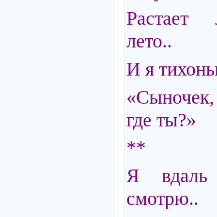
Растает 
лето..
И я тихонь
«Сыночек,
где ты?»
**
Я вдаль 
смотрю..