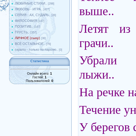
ЛЮБИМЫЕ СТИХИ..
[298]
выше..
ЛЮБОВЬ - ИГРА..
[427]
СЕРИЯ - АХ, СУДАРЬ..
[26]
ФИЛОСОФИЯ
[147]
Летят из
ПОЗИТИВ..
[147]
ГРУСТЬ..
[357]
грачи..
ЛИЧНОЕ (сыну)
[36]
ВСЁ ОСТАЛЬНОЕ..
[76]
скрыто - только по паролю..
[0]
Убрали 
Статистика
лыжи..
Онлайн всего:
1
Гостей:
1
Пользователей:
0
На речке н
Течение у
У берегов 