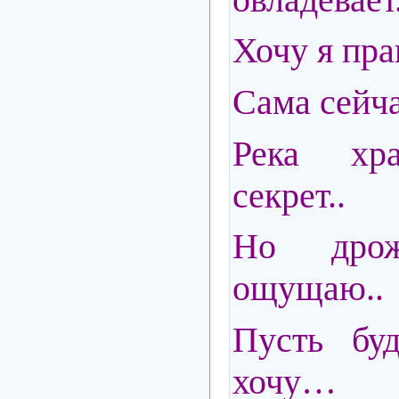
Хочу я пра
Сама сейча
Река хр
секрет..
Но дро
ощущаю..
Пусть буд
хочу…