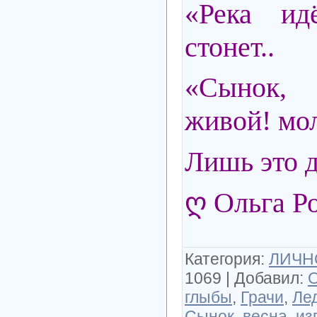
«Река ид
стонет..
«Сынок, в
живой! м
Лишь это д
ღ Ольга Р
Категория
:
ЛИЧНО
1069
|
Добавил
:
О
глыбы
,
Грачи
,
Ле
Сынок
,
весна
,
из