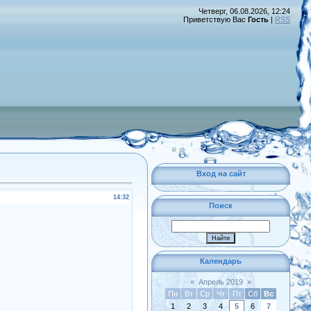
Четверг, 06.08.2026, 12:24
Приветствую Вас
Гость
|
RSS
Вход на сайт
14:32
Поиск
Календарь
«
Апрель 2019
»
Пн
Вт
Ср
Чт
Пт
Сб
Вс
1
2
3
4
5
6
7