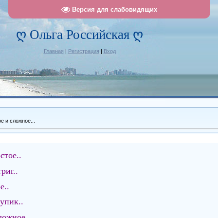
Версия для слабовидящих
ღ Ольга Российская ღ
Главная
|
Регистрация
|
Вход
е и сложное...
стое..
риг..
е..
упик..
ложное..