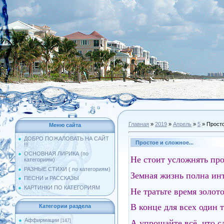
Главная
»
2019
»
Апрель
»
5
» Просто
Меню сайта
ДОБРО ПОЖАЛОВАТЬ НА САЙТ
Простое и сложное...
!!!
ОСНОВНАЯ ЛИРИКА (по
Не стоит усложнять про
категориям)
РАЗНЫЕ СТИХИ ( по категориям)
Земная жизнь полна инт
ПЕСНИ и РАССКАЗЫ
КАРТИНКИ ПО КАТЕГОРИЯМ
Не тратьте время золото
В конце для всех один т
Категории раздела
Аффирмации
А упрощайте всё, что с
[147]