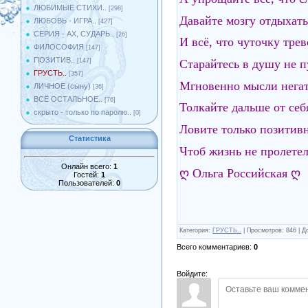
ЛЮБИМЫЕ СТИХИ..
[298]
Давайте мозгу отдыха
ЛЮБОВЬ - ИГРА..
[427]
СЕРИЯ - АХ, СУДАРЬ..
[26]
И всё, что чуточку трев
ФИЛОСОФИЯ
[147]
ПОЗИТИВ..
Старайтесь в душу не п
[147]
ГРУСТЬ..
[357]
Мгновенно мысли негат
ЛИЧНОЕ (сыну)
[36]
ВСЁ ОСТАЛЬНОЕ..
[76]
Толкайте дальше от себя
скрыто - только по паролю..
[0]
Ловите только позитивн
Статистика
Чтоб жизнь не пролетела
Онлайн всего:
1
ღ Ольга Российская ღ
Гостей:
1
Пользователей:
0
Категория
:
ГРУСТЬ..
|
Просмотров
:
846
|
Д
Всего комментариев
:
0
Войдите: