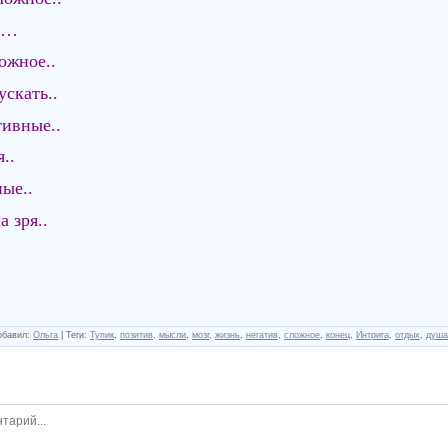
ть…
ожное..
ускать..
ивные..
..
ые..
 зря..
обавил
:
Ольга
|
Теги
:
Тупик
,
позитив
,
мысли
,
мозг
,
жизнь
,
негатив
,
сложное
,
конец
,
Интрига
,
отдых
,
душа