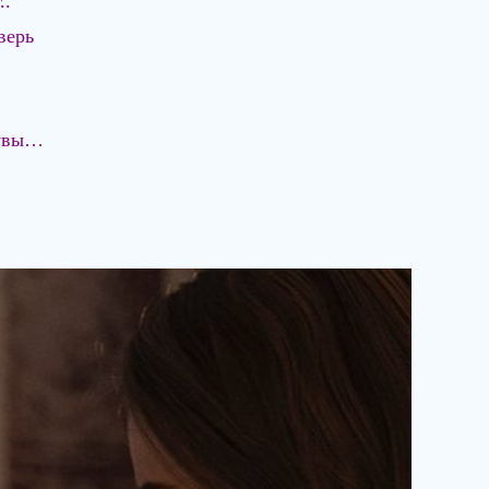
..
верь
 увы…