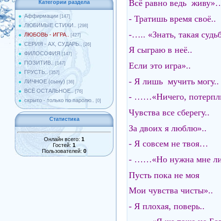
Всё равно ведь живу»
Категории раздела
Аффирмации
- Тратишь время своё..
[147]
ЛЮБИМЫЕ СТИХИ..
[298]
-….. «Знать, такая судьб
ЛЮБОВЬ - ИГРА..
[427]
СЕРИЯ - АХ, СУДАРЬ..
[26]
Я сыграю в неё..
ФИЛОСОФИЯ
[147]
ПОЗИТИВ..
Если это игра»..
[147]
ГРУСТЬ..
[357]
- Я лишь мучить могу..
ЛИЧНОЕ (сыну)
[36]
ВСЁ ОСТАЛЬНОЕ..
[76]
- ……«Ничего, потерп
скрыто - только по паролю..
[0]
Чувства все сберегу..
Статистика
За двоих я люблю»..
Онлайн всего:
1
- Я совсем не твоя…
Гостей:
1
Пользователей:
0
- ……«Но нужна мне ли
Пусть пока не моя
Мои чувства чисты»..
- Я плохая, поверь..