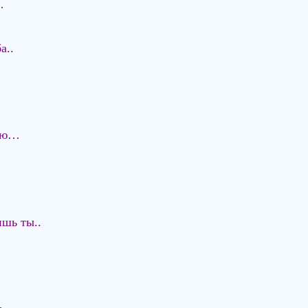
…
а..
лю…
шь ты..