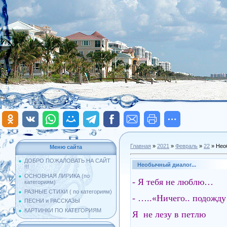
Главная
»
2021
»
Февраль
»
22
» Необ
Меню сайта
ДОБРО ПОЖАЛОВАТЬ НА САЙТ
Необычный диалог...
!!!
ОСНОВНАЯ ЛИРИКА (по
- Я тебя не люблю…
категориям)
РАЗНЫЕ СТИХИ ( по категориям)
- …..«Ничего.. подожд
ПЕСНИ и РАССКАЗЫ
КАРТИНКИ ПО КАТЕГОРИЯМ
Я не лезу в петлю