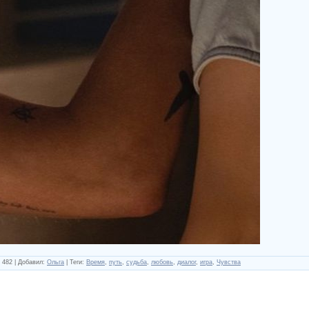
482
|
Добавил
:
Ольга
|
Теги
:
Время
,
путь
,
судьба
,
любовь
,
диалог
,
игра
,
Чувства