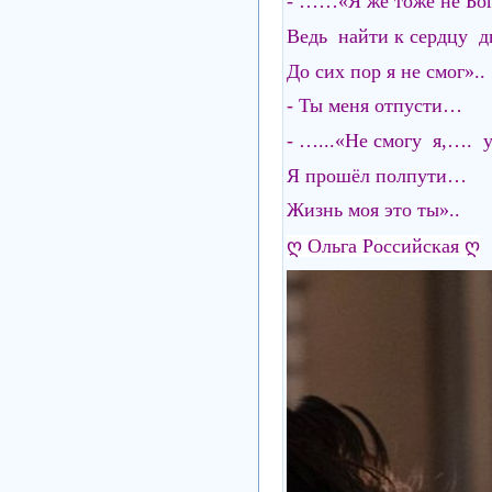
- ……«Я же тоже не Бог
Ведь найти к сердцу д
До сих пор я не смог»..
- Ты меня отпусти…
- …...«Не смогу я,….
Я прошёл полпути…
Жизнь моя это ты»..
ღ Ольга Российская ღ