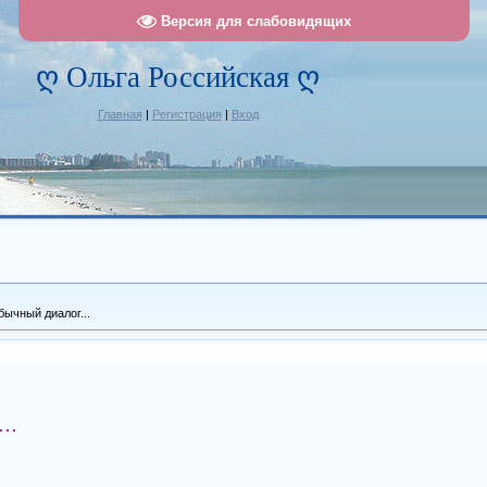
Версия для слабовидящих
ღ Ольга Российская ღ
Главная
|
Регистрация
|
Вход
ычный диалог...
у…