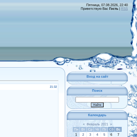
Пятница, 07.08.2026, 22:40
Приветствую Вас
Гость
|
RSS
Вход на сайт
21:32
Поиск
Календарь
«
Февраль 2021
»
Пн
Вт
Ср
Чт
Пт
Сб
Вс
1
2
3
4
5
6
7