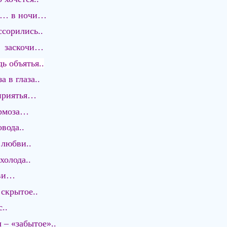
ше… в ночи…
ссорились..
ь заскочи…
ь объятья..
 в глаза..
приятья…
ормоза…
вода..
 любви..
холода..
иви…
 скрытое..
..
 – «забытое»..