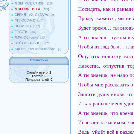
ЛЮБИМЫЕ СТИХИ..
[298]
Посидеть, как и рань
ЛЮБОВЬ - ИГРА..
[427]
СЕРИЯ - АХ, СУДАРЬ..
[26]
Вроде, кажется, мы не 
ФИЛОСОФИЯ
[147]
ПОЗИТИВ..
Будет время… ты внов
[147]
ГРУСТЬ..
[357]
А ты знаешь, нужны вед
ЛИЧНОЕ (сыну)
[36]
ВСЁ ОСТАЛЬНОЕ..
[76]
Чтобы взгляд был… глаза
скрыто - только по паролю..
[0]
Ощутить новизну вос
Статистика
Навсегда, отпустив т
Онлайн всего:
1
А ты знаешь, не надо по
Гостей:
1
Пользователей:
0
Чтобы мне рассказать о
Защити душу вновь от 
И как раньше меня уд
А ты знаешь, что время
Исчезает за часиком час
Ведь уйдёт всё в раздел