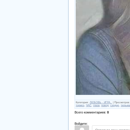
Категория
:
ЛЮБОВЬ - ИГРА..
|
Просмотров
:
тормоз
,
ЧАС
,
глаза
,
повод
,
сердце
,
тюрьма
Всего комментариев
:
0
Войдите: