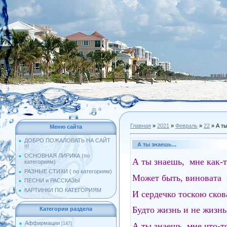
Главная
»
2021
»
Февраль
»
22
» А ты
Меню сайта
ДОБРО ПОЖАЛОВАТЬ НА САЙТ
А ты знаешь...
!!!
ОСНОВНАЯ ЛИРИКА (по
А ты знаешь, мне как-т
категориям)
РАЗНЫЕ СТИХИ ( по категориям)
Может быть, виновата 
ПЕСНИ и РАССКАЗЫ
КАРТИНКИ ПО КАТЕГОРИЯМ
И сердечко тоскою сков
Будто жизнь и не жизнь,
Категории раздела
Аффирмации
А ты знаешь, мне что-то
[147]