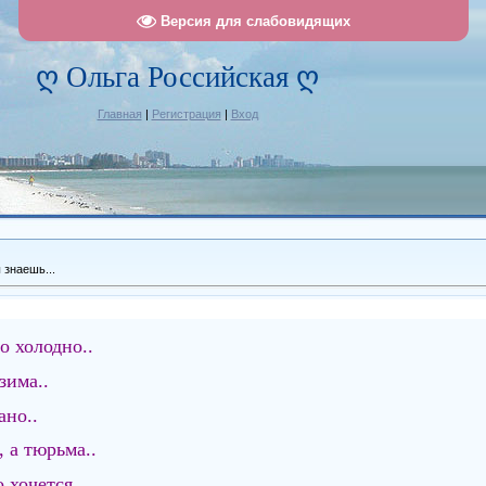
Версия для слабовидящих
ღ Ольга Российская ღ
Главная
|
Регистрация
|
Вход
 знаешь...
о холодно..
зима..
ано..
 а тюрьма..
 хочется..