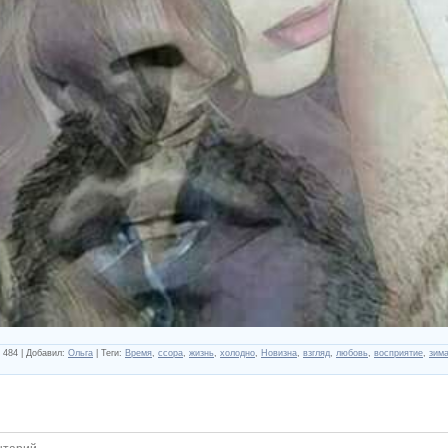
484
|
Добавил
:
Ольга
|
Теги
:
Время
,
ссора
,
жизнь
,
холодно
,
Новизна
,
взгляд
,
любовь
,
восприятие
,
зим