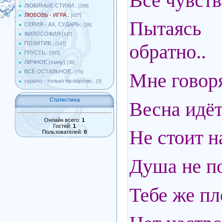
Все чувств
ЛЮБИМЫЕ СТИХИ..
[298]
ЛЮБОВЬ - ИГРА..
[427]
Пытаясь
СЕРИЯ - АХ, СУДАРЬ..
[26]
ФИЛОСОФИЯ
[147]
ПОЗИТИВ..
обратно..
[147]
ГРУСТЬ..
[357]
ЛИЧНОЕ (сыну)
[36]
ВСЁ ОСТАЛЬНОЕ..
Мне говор
[76]
скрыто - только по паролю..
[0]
Статистика
Весна идёт
Онлайн всего:
1
Гостей:
1
Не стоит 
Пользователей:
0
Душа не по
Тебе же пл