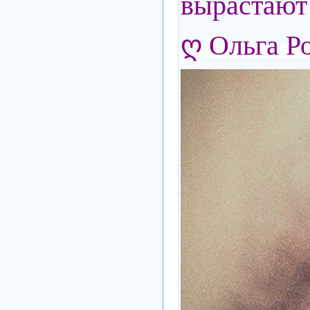
вырастаю
ღ Ольга Р