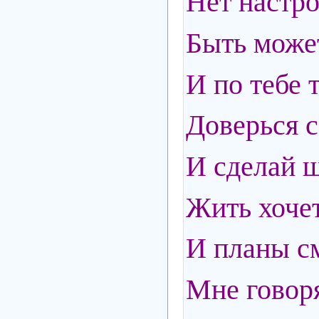
Нет настро
Быть може
И по тебе 
Доверься с
И сделай ш
Жить хочетс
И планы см
Мне говоря