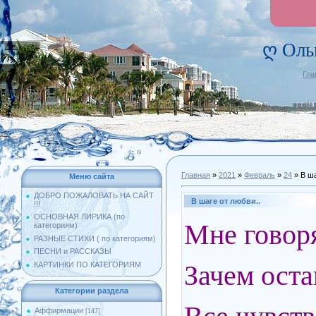
ღ Оль
Гла
Главная
»
2021
»
Февраль
»
24
» В ша
Меню сайта
ДОБРО ПОЖАЛОВАТЬ НА САЙТ
В шаге от любви..
!!!
ОСНОВНАЯ ЛИРИКА (по
Мне говоря
категориям)
РАЗНЫЕ СТИХИ ( по категориям)
ПЕСНИ и РАССКАЗЫ
Зачем оста
КАРТИНКИ ПО КАТЕГОРИЯМ
Категории раздела
Аффирмации
[147]