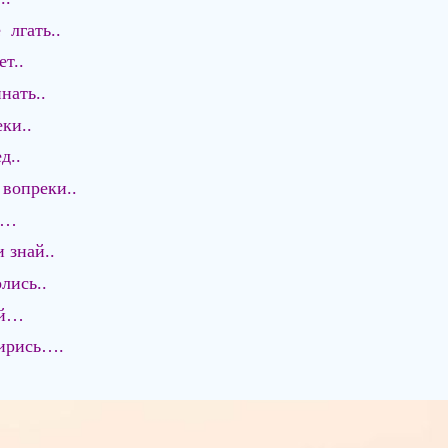
 лгать..
т..
нать..
ки..
д..
 вопреки..
д…
и знай..
лись..
ай…
мирись….