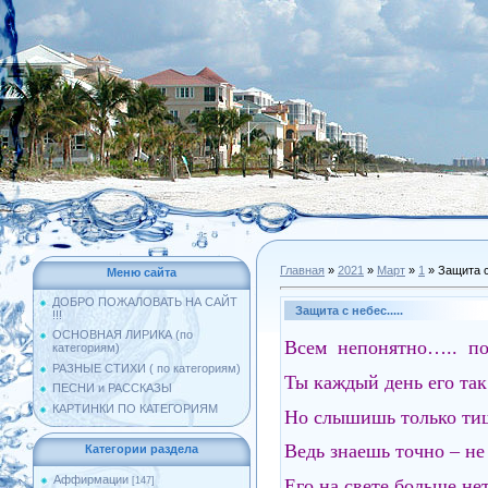
Главная
»
2021
»
Март
»
1
» Защита с 
Меню сайта
ДОБРО ПОЖАЛОВАТЬ НА САЙТ
Защита с небес.....
!!!
ОСНОВНАЯ ЛИРИКА (по
Всем непонятно….. п
категориям)
РАЗНЫЕ СТИХИ ( по категориям)
Ты каждый день его так
ПЕСНИ и РАССКАЗЫ
КАРТИНКИ ПО КАТЕГОРИЯМ
Но слышишь только т
Ведь знаешь точно – не
Категории раздела
Аффирмации
Его на свете больше нет
[147]