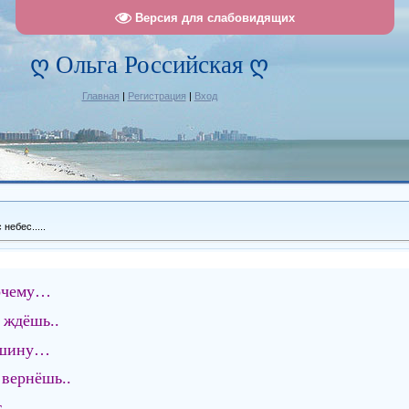
Версия для слабовидящих
ღ Ольга Российская ღ
Главная
|
Регистрация
|
Вход
небес.....
очему…
 ждёшь..
ишину…
 вернёшь..
..