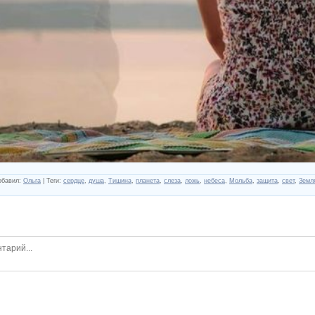
обавил
:
Ольга
|
Теги
:
сердце
,
душа
,
Тишина
,
планета
,
слеза
,
ложь
,
небеса
,
Мольба
,
защита
,
свет
,
Земл