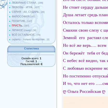
ЛЮБИМЫЕ СТИХИ..
[298]
Не стоит сердцу дальше
ЛЮБОВЬ - ИГРА..
[427]
СЕРИЯ - АХ, СУДАРЬ..
[26]
Душа летает средь плане
ФИЛОСОФИЯ
[147]
ПОЗИТИВ..
Осталось только вспоми
[147]
ГРУСТЬ..
[357]
Смахни свою слезу с ще
ЛИЧНОЕ (сыну)
[36]
ВСЁ ОСТАЛЬНОЕ..
[76]
Земной его растаял сле
скрыто - только по паролю..
[0]
Но всё же верь…. всем
Статистика
Он бережёт тебя от бе
Онлайн всего:
1
С небес всё видно, так 
Гостей:
1
Пользователей:
0
С любовью искренне мо
Но постепенно отпуск
И то, что нет его …..с
ღ Ольга Российская ღ