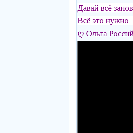
Давай всё зано
Всё это нужно 
ღ Ольга Росси