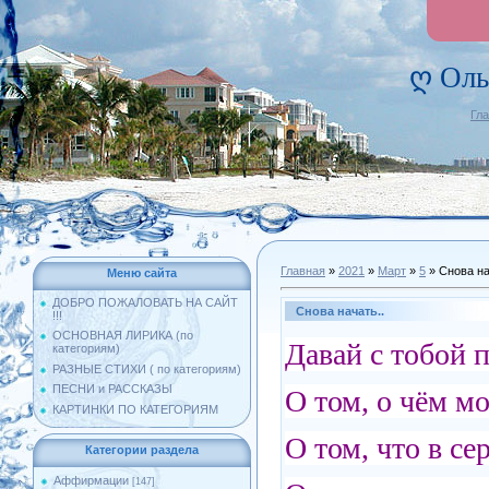
ღ Оль
Гл
Главная
»
2021
»
Март
»
5
» Снова на
Меню сайта
ДОБРО ПОЖАЛОВАТЬ НА САЙТ
Снова начать..
!!!
ОСНОВНАЯ ЛИРИКА (по
Давай с тобой 
категориям)
РАЗНЫЕ СТИХИ ( по категориям)
ПЕСНИ и РАССКАЗЫ
О том, о чём м
КАРТИНКИ ПО КАТЕГОРИЯМ
О том, что в с
Категории раздела
Аффирмации
[147]