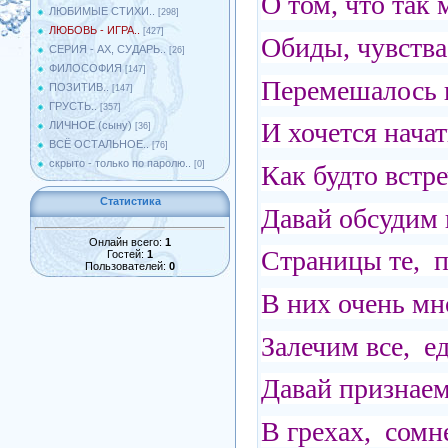
О том, что так
ЛЮБИМЫЕ СТИХИ..
[298]
ЛЮБОВЬ - ИГРА..
[427]
Обиды, чувства
СЕРИЯ - АХ, СУДАРЬ..
[26]
ФИЛОСОФИЯ
[147]
Перемешалось в
ПОЗИТИВ..
[147]
ГРУСТЬ..
[357]
И хочется начат
ЛИЧНОЕ (сыну)
[36]
ВСЁ ОСТАЛЬНОЕ..
[76]
скрыто - только по паролю..
[0]
Как будто встре
Статистика
Давай обсудим
Онлайн всего:
1
Страницы те, 
Гостей:
1
Пользователей:
0
В них очень мн
Залечим все, е
Давай признаем
В грехах, сомн