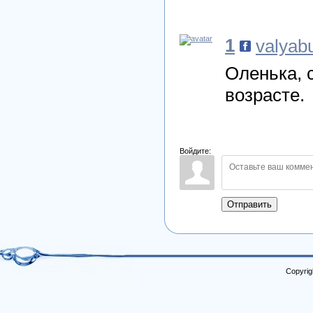
1
valyab
Оленька, 
возрасте.
Войдите:
Отправить
Copyrig