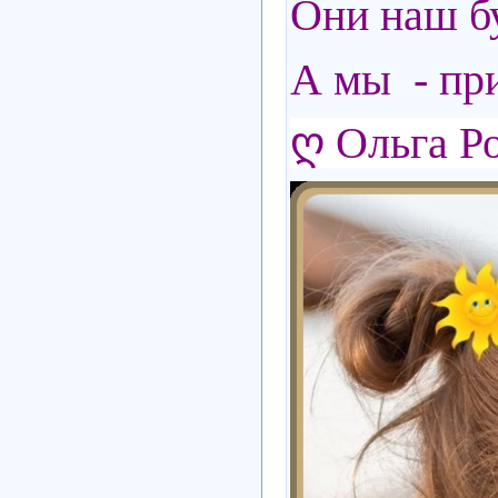
Они наш б
А мы - пр
ღ Ольга Р