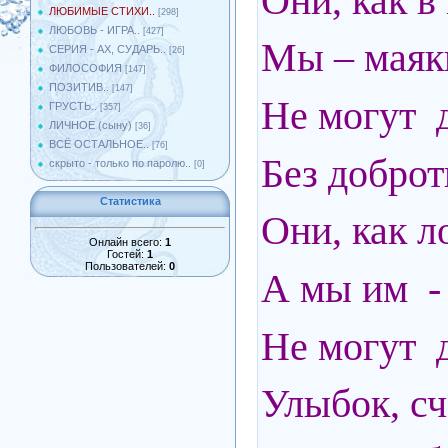
Они, как в
ЛЮБИМЫЕ СТИХИ..
[298]
ЛЮБОВЬ - ИГРА..
[427]
Мы – маяк
СЕРИЯ - АХ, СУДАРЬ..
[26]
ФИЛОСОФИЯ
[147]
ПОЗИТИВ..
[147]
Не могут 
ГРУСТЬ..
[357]
ЛИЧНОЕ (сыну)
[36]
ВСЁ ОСТАЛЬНОЕ..
[76]
Без доброт
скрыто - только по паролю..
[0]
Статистика
Они, как ло
Онлайн всего:
1
Гостей:
1
Пользователей:
0
А мы им -
Не могут д
Улыбок, сч