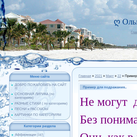
ღ Оль
Гла
Главная
»
2021
»
Март
»
22
» Пример 
Меню сайта
ДОБРО ПОЖАЛОВАТЬ НА САЙТ
Пример для подражания..
!!!
ОСНОВНАЯ ЛИРИКА (по
Не могут д
категориям)
РАЗНЫЕ СТИХИ ( по категориям)
ПЕСНИ и РАССКАЗЫ
Без понима
КАРТИНКИ ПО КАТЕГОРИЯМ
Категории раздела
Аффирмации
[147]