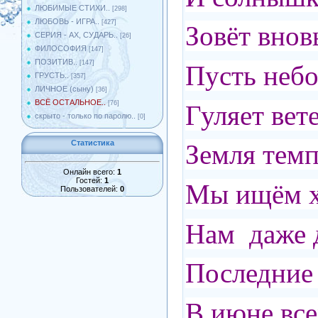
ЛЮБИМЫЕ СТИХИ..
[298]
ЛЮБОВЬ - ИГРА..
[427]
Зовёт вно
СЕРИЯ - АХ, СУДАРЬ..
[26]
ФИЛОСОФИЯ
[147]
ПОЗИТИВ..
[147]
Пусть небо
ГРУСТЬ..
[357]
ЛИЧНОЕ (сыну)
[36]
ВСЁ ОСТАЛЬНОЕ..
[76]
Гуляет вете
скрыто - только по паролю..
[0]
Статистика
Земля темп
Онлайн всего:
1
Гостей:
1
Мы ищём 
Пользователей:
0
Нам даже д
Последние 
В июне все