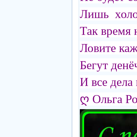
Лишь холод
Так время н
Ловите каж
Бегут денёч
И все дел
ღ Ольга Р