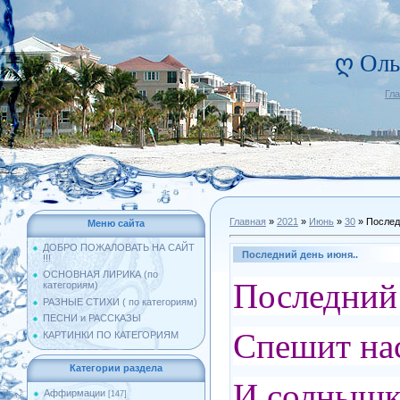
ღ Оль
Гл
Главная
»
2021
»
Июнь
»
30
» Послед
Меню сайта
ДОБРО ПОЖАЛОВАТЬ НА САЙТ
Последний день июня..
!!!
ОСНОВНАЯ ЛИРИКА (по
Последний
категориям)
РАЗНЫЕ СТИХИ ( по категориям)
ПЕСНИ и РАССКАЗЫ
Спешит нас
КАРТИНКИ ПО КАТЕГОРИЯМ
Категории раздела
И солнышко
Аффирмации
[147]