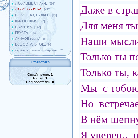
ЛЮБИМЫЕ СТИХИ..
[298]
Даже в стра
ЛЮБОВЬ - ИГРА..
[427]
СЕРИЯ - АХ, СУДАРЬ..
[26]
ФИЛОСОФИЯ
Для меня ты
[147]
ПОЗИТИВ..
[147]
ГРУСТЬ..
[357]
Наши мысли 
ЛИЧНОЕ (сыну)
[36]
ВСЁ ОСТАЛЬНОЕ..
[76]
скрыто - только по паролю..
[0]
Только ты 
Статистика
Только ты, 
Онлайн всего:
1
Гостей:
1
Пользователей:
0
Мы с тобою
Но встречае
В нём шепн
Я уверен.. 