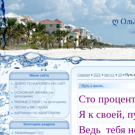
ღ Оль
Гла
Главная
»
2021
»
Август
»
19
» Путь к
Меню сайта
ДОБРО ПОЖАЛОВАТЬ НА САЙТ
Путь к мечте..
!!!
ОСНОВНАЯ ЛИРИКА (по
Сто процент
категориям)
РАЗНЫЕ СТИХИ ( по категориям)
ПЕСНИ и РАССКАЗЫ
Я к своей, 
КАРТИНКИ ПО КАТЕГОРИЯМ
Категории раздела
Ведь тебя н
Аффирмации
[147]