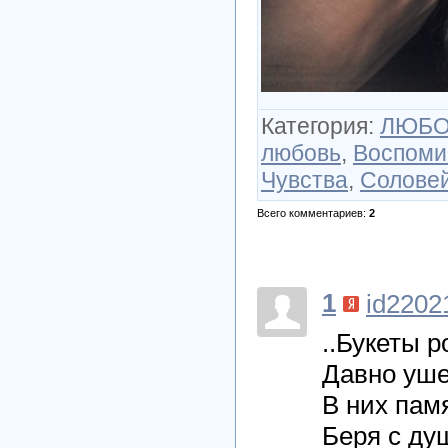
Категория
:
ЛЮБОВ
любовь
,
Воспоми
Чувства
,
Солове
Всего комментариев
:
2
1
id2202
..Букеты р
Давно уше
В них пам
Беря с ду