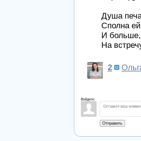
Душа печа
Сполна ей 
И больше,
На встречу
2
Ольг
Войдите:
Отправить