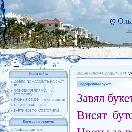
ღ Оль
Гла
Главная
»
2021
»
Октябрь
»
15
» Пода
Меню сайта
ДОБРО ПОЖАЛОВАТЬ НА САЙТ
Подаренный букет..
!!!
ОСНОВНАЯ ЛИРИКА (по
Завял буке
категориям)
РАЗНЫЕ СТИХИ ( по категориям)
ПЕСНИ и РАССКАЗЫ
Висят буто
КАРТИНКИ ПО КАТЕГОРИЯМ
Категории раздела
Аффирмации
[147]