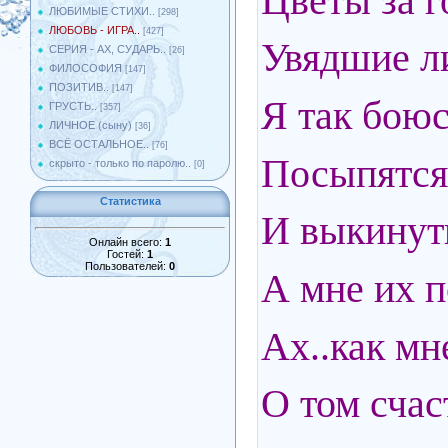
Цветы за г
ЛЮБИМЫЕ СТИХИ..
[298]
ЛЮБОВЬ - ИГРА..
[427]
Увядшие ли
СЕРИЯ - АХ, СУДАРЬ..
[26]
ФИЛОСОФИЯ
[147]
ПОЗИТИВ..
[147]
Я так боюс
ГРУСТЬ..
[357]
ЛИЧНОЕ (сыну)
[36]
ВСЁ ОСТАЛЬНОЕ..
[76]
Посыпятся
скрыто - только по паролю..
[0]
Статистика
И выкинуть
Онлайн всего:
1
Гостей:
1
Пользователей:
0
А мне их 
Ах..как мн
О том счас