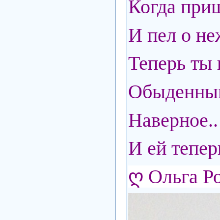
Когда приш
И пел о не
Теперь ты 
Обыденным
Наверное.
И ей тепер
ღ Ольга Р