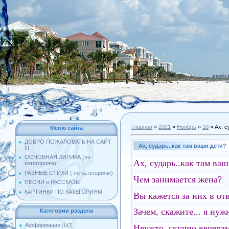
Главная
»
2021
»
Ноябрь
»
10
» Ах, с
Меню сайта
ДОБРО ПОЖАЛОВАТЬ НА САЙТ
Ах, сударь..как там ваши дети?
!!!
ОСНОВНАЯ ЛИРИКА (по
Ах, сударь..как там ва
категориям)
РАЗНЫЕ СТИХИ ( по категориям)
Чем занимается жена?
ПЕСНИ и РАССКАЗЫ
КАРТИНКИ ПО КАТЕГОРИЯМ
Вы кажется за них в отв
Зачем, скажите... я нуж
Категории раздела
Аффирмации
Неужто, скучно вечера
[147]