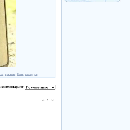
ети
,
мужчина
,
Ночь
,
вечер
,
ум
 комментариев:
1