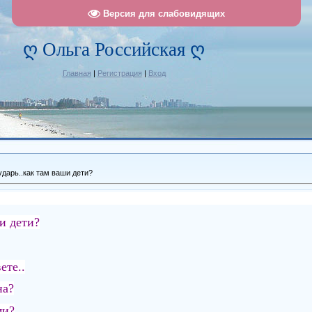
Версия для слабовидящих
ღ Ольга Российская ღ
Главная
|
Регистрация
|
Вход
ударь..как там ваши дети?
ши дети?
ете..
на?
ми?