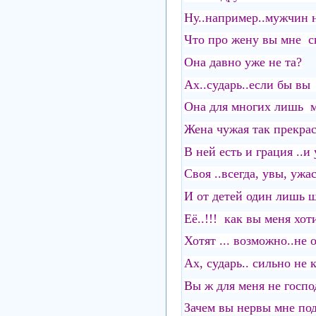
Ну..например..мужчин н
Что про жену вы мне с
Она давно уже не та?
Ах..сударь..если бы вы 
Она для многих лишь м
Жена чужая так прекрас
В ней есть и грация ..и 
Своя ..всегда, увы, ужас
И от детей один лишь ш
Её..!!! как вы меня хоти
Хотят ... возможно..не 
Ах, сударь.. сильно не 
Вы ж для меня не госпо
Зачем вы нервы мне по