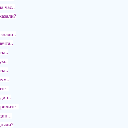
а час..
казали?
знали .
ечта..
на..
ум..
на..
ум..
те..
один..
кричите..
дин...
дняли?