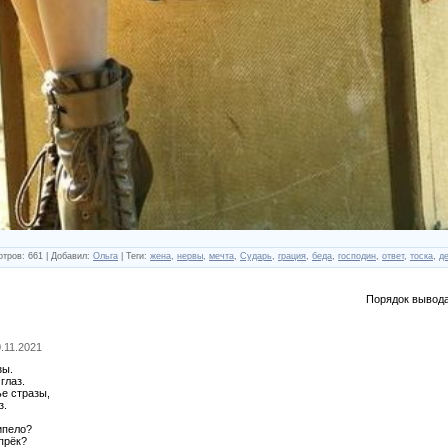
отров
:
661
|
Добавил
:
Ольга
|
Теги
:
жена
,
нервы
,
мечта
,
Сударь
,
грация
,
беда
,
господин
,
ответ
,
тоска
,
д
Порядок вывода
0.11.2021
зы.
глаз.
ье стразы,
з.
ипело?
опрёк?