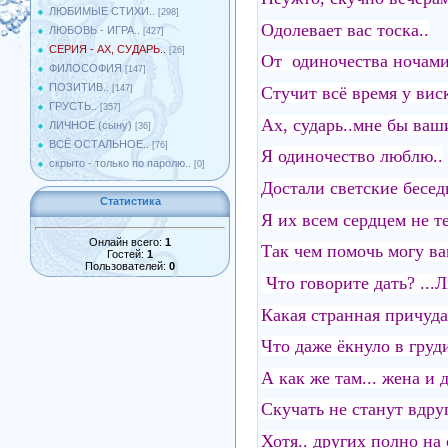
ЛЮБИМЫЕ СТИХИ..
[298]
Одолевает вас тоска..
ЛЮБОВЬ - ИГРА..
[427]
СЕРИЯ - АХ, СУДАРЬ..
[26]
От одиночества ночами
ФИЛОСОФИЯ
[147]
ПОЗИТИВ..
Стучит всё время у вис
[147]
ГРУСТЬ..
[357]
Ах, сударь..мне бы ваш
ЛИЧНОЕ (сыну)
[36]
ВСЁ ОСТАЛЬНОЕ..
[76]
Я одиночество люблю..
скрыто - только по паролю..
[0]
Достали светские беседы
Статистика
Я их всем сердцем не т
Онлайн всего:
1
Так чем помочь могу ва
Гостей:
1
Пользователей:
0
Что говорите дать? ...
Какая странная причуда
Что даже ёкнуло в груди
А как же там... жена и 
Скучать не станут вдруг
Хотя.. других полно на 