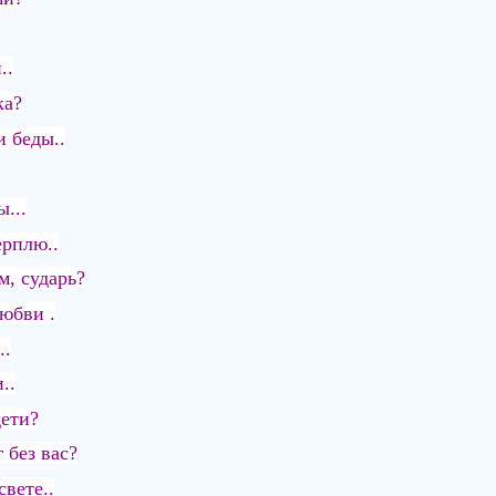
..
ка?
и беды..
...
ерплю..
м, сударь?
Любви .
..
..
дети?
 без вас?
свете..