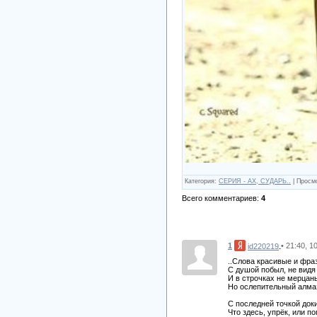
Категория
:
СЕРИЯ - АХ, СУДАРЬ..
|
Просм
Всего комментариев
:
4
1
• 21:40, 1
id220219
..Слова красивые и фра
С душой побыл, не видя 
И в строчках не мерцан
Но ослепительный алма
С последней точкой док
Что здесь, упрёк, или п