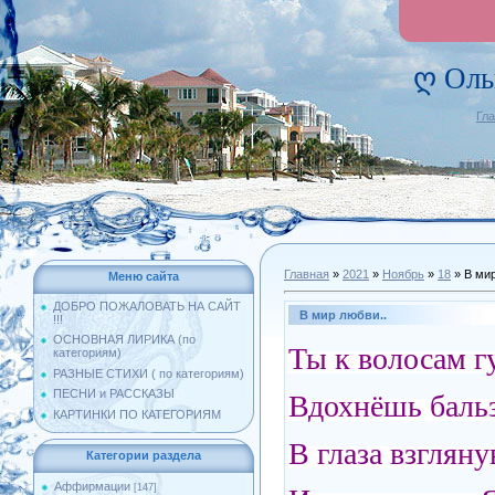
ღ Оль
Гл
Главная
»
2021
»
Ноябрь
»
18
» В мир
Меню сайта
ДОБРО ПОЖАЛОВАТЬ НА САЙТ
В мир любви..
!!!
ОСНОВНАЯ ЛИРИКА (по
Ты к волосам г
категориям)
РАЗНЫЕ СТИХИ ( по категориям)
ПЕСНИ и РАССКАЗЫ
Вдохнёшь бальз
КАРТИНКИ ПО КАТЕГОРИЯМ
В глаза взглян
Категории раздела
Аффирмации
[147]