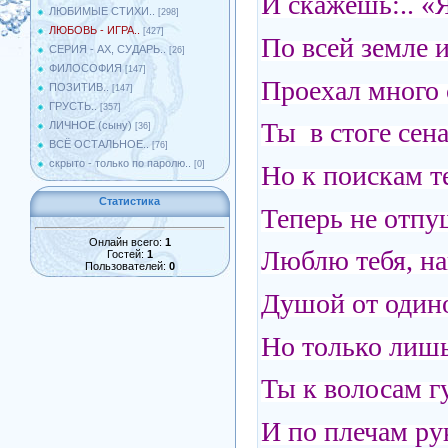
И скажешь:.. «Я
ЛЮБИМЫЕ СТИХИ..
[298]
ЛЮБОВЬ - ИГРА..
[427]
По всей земле и
СЕРИЯ - АХ, СУДАРЬ..
[26]
ФИЛОСОФИЯ
[147]
Проехал много с
ПОЗИТИВ..
[147]
ГРУСТЬ..
[357]
Ты в стоге сена
ЛИЧНОЕ (сыну)
[36]
ВСЁ ОСТАЛЬНОЕ..
[76]
скрыто - только по паролю..
[0]
Но к поискам те
Статистика
Теперь не отпущ
Онлайн всего:
1
Люблю тебя, на
Гостей:
1
Пользователей:
0
Душой от одино
Но только лишь 
Ты к волосам г
И по плечам ру