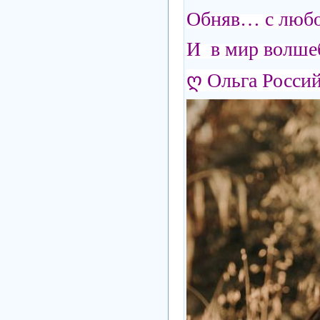
Обняв… с любо
И в мир волшеб
ღ Ольга Росси