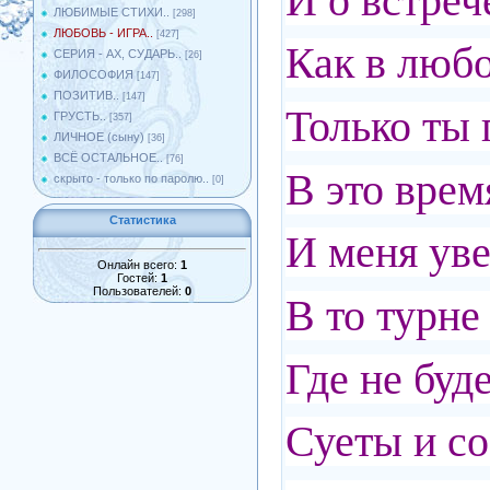
И о встреч
ЛЮБИМЫЕ СТИХИ..
[298]
ЛЮБОВЬ - ИГРА..
[427]
Как в любо
СЕРИЯ - АХ, СУДАРЬ..
[26]
ФИЛОСОФИЯ
[147]
ПОЗИТИВ..
[147]
Только ты
ГРУСТЬ..
[357]
ЛИЧНОЕ (сыну)
[36]
ВСЁ ОСТАЛЬНОЕ..
[76]
В это врем
скрыто - только по паролю..
[0]
Статистика
И меня уве
Онлайн всего:
1
Гостей:
1
Пользователей:
0
В то турне
Где не буд
Суеты и со