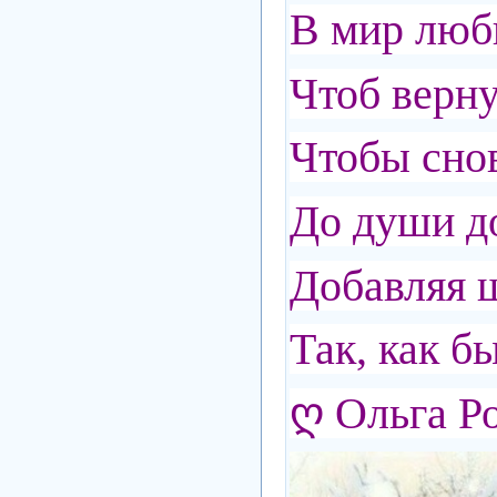
В мир любв
Чтоб верну
Чтобы снов
До души до
Добавляя 
Так, как 
ღ Ольга Р