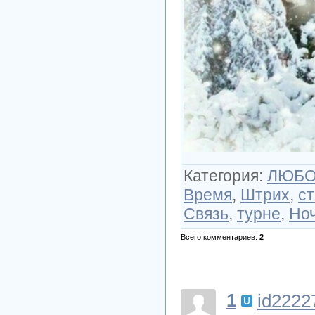
Категория
:
ЛЮБОВ
Время
,
Штрих
,
ст
Связь
,
турне
,
Но
Всего комментариев
:
2
1
id2222