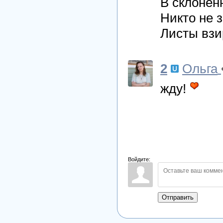
В склонён
Никто не 
Листы взир
2
Ольга
жду!
Войдите:
Отправить