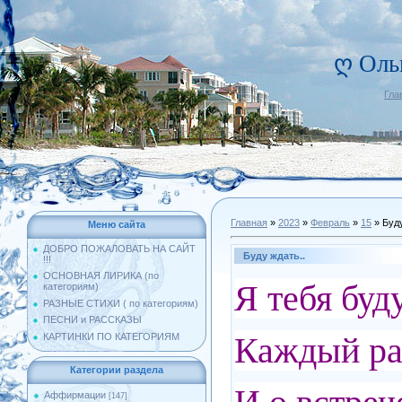
ღ Оль
Гла
Главная
»
2023
»
Февраль
»
15
» Буду
Меню сайта
ДОБРО ПОЖАЛОВАТЬ НА САЙТ
Буду ждать..
!!!
ОСНОВНАЯ ЛИРИКА (по
Я тебя буд
категориям)
РАЗНЫЕ СТИХИ ( по категориям)
ПЕСНИ и РАССКАЗЫ
Каждый ра
КАРТИНКИ ПО КАТЕГОРИЯМ
Категории раздела
Аффирмации
[147]