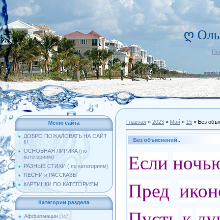
ღ Оль
Гл
Главная
»
2023
»
Май
»
15
» Без объя
Меню сайта
ДОБРО ПОЖАЛОВАТЬ НА САЙТ
Без объяснений..
!!!
ОСНОВНАЯ ЛИРИКА (по
Если
ночь
категориям)
РАЗНЫЕ СТИХИ ( по категориям)
ПЕСНИ и РАССКАЗЫ
Пред
икон
КАРТИНКИ ПО КАТЕГОРИЯМ
Категории раздела
Пусть
к
ду
Аффирмации
[147]