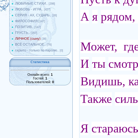
ЛЮБИМЫЕ СТИХИ..
[298]
ЛЮБОВЬ - ИГРА..
[427]
А
я
рядом
СЕРИЯ - АХ, СУДАРЬ..
[26]
ФИЛОСОФИЯ
[147]
ПОЗИТИВ..
[147]
ГРУСТЬ..
[357]
ЛИЧНОЕ (сыну)
[36]
Может, где
ВСЁ ОСТАЛЬНОЕ..
[76]
скрыто - только по паролю..
[0]
И
ты
смот
Статистика
Онлайн всего:
1
Видишь, к
Гостей:
1
Пользователей:
0
Также
сил
Я
стараюсь