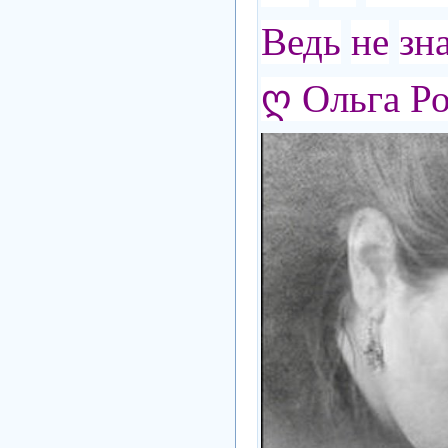
Ведь
не
зн
ღ Ольга Р