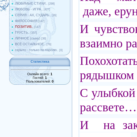
ЛЮБИМЫЕ СТИХИ..
[298]
даже, ер
ЛЮБОВЬ - ИГРА..
[427]
СЕРИЯ - АХ, СУДАРЬ..
[26]
ФИЛОСОФИЯ
[147]
И чувство
ПОЗИТИВ..
[147]
ГРУСТЬ..
[357]
взаимно ра
ЛИЧНОЕ (сыну)
[36]
ВСЁ ОСТАЛЬНОЕ..
[76]
скрыто - только по паролю..
[0]
Похохо
Статистика
рядышком 
Онлайн всего:
1
Гостей:
1
Пользователей:
0
С улыбкой
рассвете…
И на зак