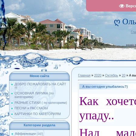
Верс
ღ Оль
Гл
Главная
»
2020
»
Октябрь
»
20
» А вы
Меню сайта
ДОБРО ПОЖАЛОВАТЬ НА САЙТ
А вы сегодня улыбались?)
!!!
ОСНОВНАЯ ЛИРИКА (по
Как хочет
категориям)
РАЗНЫЕ СТИХИ ( по категориям)
ПЕСНИ и РАССКАЗЫ
упаду..
КАРТИНКИ ПО КАТЕГОРИЯМ
Категории раздела
Над мале
Аффирмации
[147]