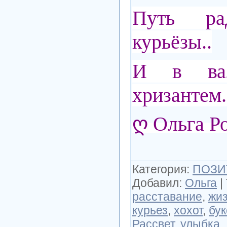
Путь рад
курьёзы..
И в ваз
хризантем.
ღ Ольга Р
Категория
:
ПОЗИ
Добавил
:
Ольга
|
расставание
,
жи
курьез
,
хохот
,
бук
Рассвет
,
улыбка