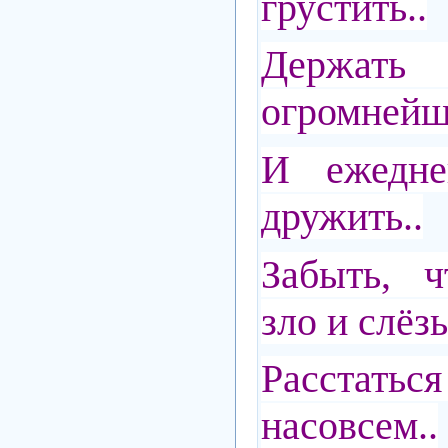
грустить..
Держат
огромнейше
И ежедне
дружить..
Забыть, ч
зло и слёзы
Расстатьс
насовсем..