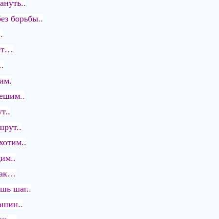
ануть..
ез борьбы..
.
дёт…
.
им.
пешим..
т..
рут..
хотим..
дим..
нак…
шь шаг..
ршин..