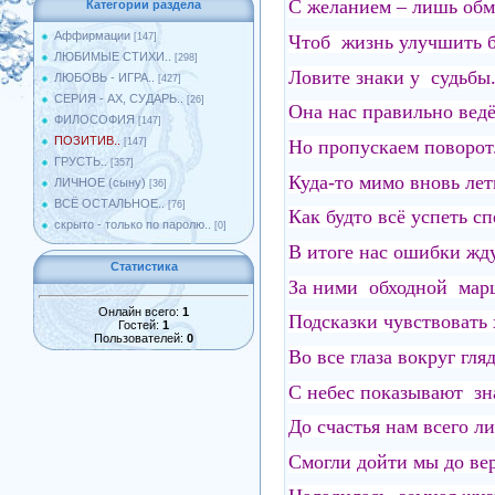
С желанием – лишь обм
Категории раздела
Аффирмации
Чтоб жизнь улучшить б
[147]
ЛЮБИМЫЕ СТИХИ..
[298]
Ловите знаки у судьбы.
ЛЮБОВЬ - ИГРА..
[427]
СЕРИЯ - АХ, СУДАРЬ..
[26]
Она нас правильно ве
ФИЛОСОФИЯ
[147]
ПОЗИТИВ..
Но пропускаем поворот.
[147]
ГРУСТЬ..
[357]
Куда-то мимо вновь лет
ЛИЧНОЕ (сыну)
[36]
ВСЁ ОСТАЛЬНОЕ..
[76]
Как будто всё успеть с
скрыто - только по паролю..
[0]
В итоге нас ошибки жду
Статистика
За ними обходной марш
Онлайн всего:
1
Подсказки чувствовать 
Гостей:
1
Пользователей:
0
Во все глаза вокруг гля
С небес показывают з
До счастья нам всего ли
Смогли дойти мы до ве