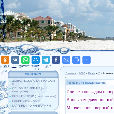
Главная
»
2020
»
Июнь
»
7
» А жизнь 
Меню сайта
ДОБРО ПОЖАЛОВАТЬ НА САЙТ
А жизнь то налаживается..
!!!
ОСНОВНАЯ ЛИРИКА (по
Идёт жизнь задом нап
категориям)
РАЗНЫЕ СТИХИ ( по категориям)
Вновь замедляя полны
ПЕСНИ и РАССКАЗЫ
КАРТИНКИ ПО КАТЕГОРИЯМ
Меняет снова верный пу