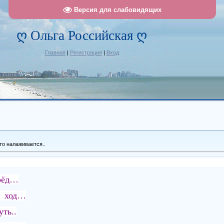
Версия для слабовидящих
ღ Ольга Российская ღ
Главная
|
Регистрация
|
Вход
то налаживается..
ерёд…
й ход…
ть..