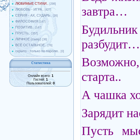
ЛЮБИМЫЕ СТИХИ..
[298]
завтра…
ЛЮБОВЬ - ИГРА..
[427]
СЕРИЯ - АХ, СУДАРЬ..
[26]
ФИЛОСОФИЯ
[147]
Будильни
ПОЗИТИВ..
[147]
ГРУСТЬ..
[357]
разбудит…
ЛИЧНОЕ (сыну)
[36]
ВСЁ ОСТАЛЬНОЕ..
[76]
скрыто - только по паролю..
[0]
Возможно
Статистика
старта..
Онлайн всего:
1
Гостей:
1
Пользователей:
0
А чашка хо
Зарядит на
Пусть мы