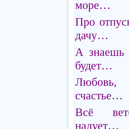
море…
Про отпуск
дачу…
А знаешь 
будет…
Любовь, 
счастье…
Всё вет
надует…