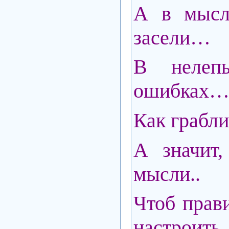
А в мысля
засели…
В нелеп
ошибках
Как грабли
А значит,
мысли..
Чтоб прав
настроить.