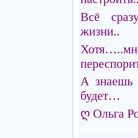
Всё сраз
жизни..
Хотя….
переспорит
А знаешь 
будет…
ღ Ольга Р