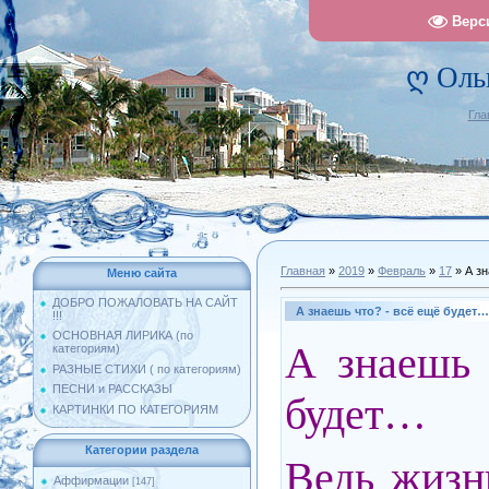
Верс
ღ Оль
Гла
Главная
»
2019
»
Февраль
»
17
» А зн
Меню сайта
ДОБРО ПОЖАЛОВАТЬ НА САЙТ
А знаешь что? - всё ещё будет…
!!!
ОСНОВНАЯ ЛИРИКА (по
А знаешь 
категориям)
РАЗНЫЕ СТИХИ ( по категориям)
ПЕСНИ и РАССКАЗЫ
будет…
КАРТИНКИ ПО КАТЕГОРИЯМ
Категории раздела
Ведь жизн
Аффирмации
[147]