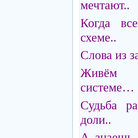
мечтают..
Когда вс
схеме..
Слова из з
Живём 
системе…
Судьба ра
доли..
А знаешь 