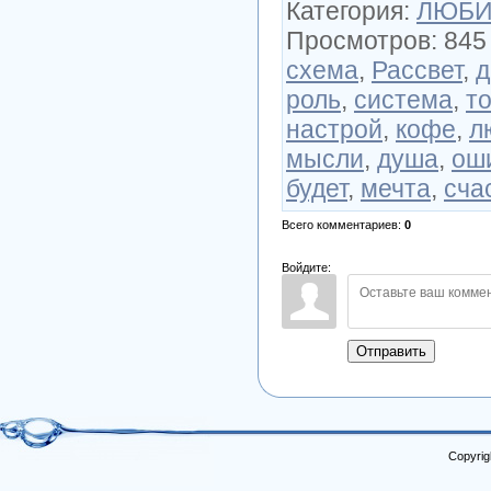
Категория
:
ЛЮБИ
Просмотров
:
845
схема
,
Рассвет
,
д
роль
,
система
,
т
настрой
,
кофе
,
л
мысли
,
душа
,
ош
будет
,
мечта
,
сча
Всего комментариев
:
0
Войдите:
Отправить
Copyrig