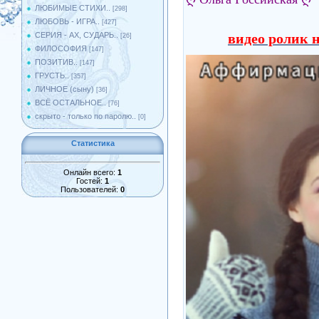
ЛЮБИМЫЕ СТИХИ..
[298]
ЛЮБОВЬ - ИГРА..
[427]
СЕРИЯ - АХ, СУДАРЬ..
видео ролик н
[26]
ФИЛОСОФИЯ
[147]
ПОЗИТИВ..
[147]
ГРУСТЬ..
[357]
ЛИЧНОЕ (сыну)
[36]
ВСЁ ОСТАЛЬНОЕ..
[76]
скрыто - только по паролю..
[0]
Статистика
Онлайн всего:
1
Гостей:
1
Пользователей:
0