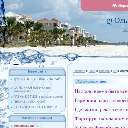
Верс
ღ Оль
Гла
Главная
»
2024
»
Январь
»
29
» Аффи
Меню сайта
ДОБРО ПОЖАЛОВАТЬ НА САЙТ
Аффирмация дня..
!!!
ОСНОВНАЯ ЛИРИКА (по
Настало время быть все
категориям)
РАЗНЫЕ СТИХИ ( по категориям)
Гармония царит в мое
ПЕСНИ и РАССКАЗЫ
КАРТИНКИ ПО КАТЕГОРИЯМ
Где жизнь-река течёт 
Форсируя на плавном 
Категории раздела
Аффирмации
[147]
ღ Ольга Российская ღ