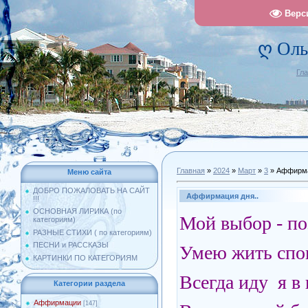
Верс
ღ Оль
Гл
Главная
»
2024
»
Март
»
3
» Аффирма
Меню сайта
ДОБРО ПОЖАЛОВАТЬ НА САЙТ
Аффирмация дня..
!!!
ОСНОВНАЯ ЛИРИКА (по
Мой выбор - п
категориям)
РАЗНЫЕ СТИХИ ( по категориям)
ПЕСНИ и РАССКАЗЫ
Умею жить спок
КАРТИНКИ ПО КАТЕГОРИЯМ
Всегда иду я в
Категории раздела
Аффирмации
[147]