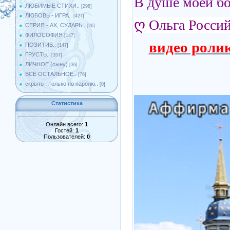
В душе моей бо
ЛЮБИМЫЕ СТИХИ..
[298]
ЛЮБОВЬ - ИГРА..
[427]
ღ
Ольга Росси
СЕРИЯ - АХ, СУДАРЬ..
[26]
ФИЛОСОФИЯ
[147]
видео ролик
ПОЗИТИВ..
[147]
ГРУСТЬ..
[357]
ЛИЧНОЕ (сыну)
[36]
ВСЁ ОСТАЛЬНОЕ..
[76]
скрыто - только по паролю..
[0]
Статистика
Онлайн всего:
1
Гостей:
1
Пользователей:
0