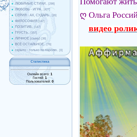
Помогают жить 
ЛЮБИМЫЕ СТИХИ..
[298]
ЛЮБОВЬ - ИГРА..
[427]
ღ
Ольга Росси
СЕРИЯ - АХ, СУДАРЬ..
[26]
ФИЛОСОФИЯ
[147]
видео ролик
ПОЗИТИВ..
[147]
ГРУСТЬ..
[357]
ЛИЧНОЕ (сыну)
[36]
ВСЁ ОСТАЛЬНОЕ..
[76]
скрыто - только по паролю..
[0]
Статистика
Онлайн всего:
1
Гостей:
1
Пользователей:
0