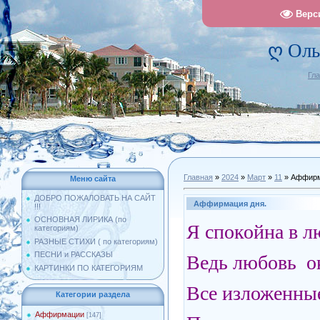
Верс
ღ Оль
Гл
Главная
»
2024
»
Март
»
11
» Аффирм
Меню сайта
ДОБРО ПОЖАЛОВАТЬ НА САЙТ
Аффирмация дня.
!!!
ОСНОВНАЯ ЛИРИКА (по
Я спокойна в л
категориям)
РАЗНЫЕ СТИХИ ( по категориям)
ПЕСНИ и РАССКАЗЫ
Ведь любовь о
КАРТИНКИ ПО КАТЕГОРИЯМ
Все изложенны
Категории раздела
Аффирмации
[147]