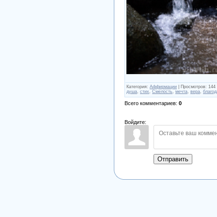
Категория
:
Аффирмации
|
Просмотров
:
144
душа
,
стих
,
Смелость
,
мечта
,
вера
,
благод
Всего комментариев
:
0
Войдите:
Отправить