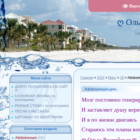
Верс
ღ Оль
Гл
Главная
»
2024
»
Март
»
18
» Аффирм
Меню сайта
ДОБРО ПОЖАЛОВАТЬ НА САЙТ
Аффирмация дня..
!!!
ОСНОВНАЯ ЛИРИКА (по
Мозг постоянно генери
категориям)
РАЗНЫЕ СТИХИ ( по категориям)
И заставляет душу вери
ПЕСНИ и РАССКАЗЫ
КАРТИНКИ ПО КАТЕГОРИЯМ
И я по жизни двигаясь 
Стараюсь эти планы во
Категории раздела
Аффирмации
[147]
ღ
Ольга Российская
ღ