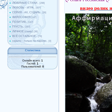
ЛЮБИМЫЕ СТИХИ..
[298]
видео ролик н
ЛЮБОВЬ - ИГРА..
[427]
СЕРИЯ - АХ, СУДАРЬ..
[26]
ФИЛОСОФИЯ
[147]
ПОЗИТИВ..
[147]
ГРУСТЬ..
[357]
ЛИЧНОЕ (сыну)
[36]
ВСЁ ОСТАЛЬНОЕ..
[76]
скрыто - только по паролю..
[0]
Статистика
Онлайн всего:
1
Гостей:
1
Пользователей:
0