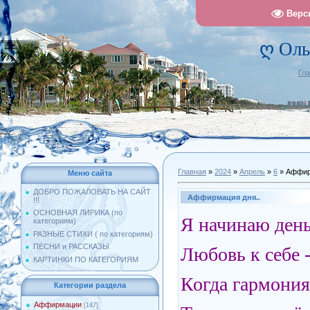
Верс
ღ Оль
Гл
Главная
»
2024
»
Апрель
»
6
» Аффир
Меню сайта
ДОБРО ПОЖАЛОВАТЬ НА САЙТ
Аффирмация дня..
!!!
ОСНОВНАЯ ЛИРИКА (по
Я начинаю день
категориям)
РАЗНЫЕ СТИХИ ( по категориям)
ПЕСНИ и РАССКАЗЫ
Любовь к себе 
КАРТИНКИ ПО КАТЕГОРИЯМ
Когда гармония
Категории раздела
Аффирмации
[147]