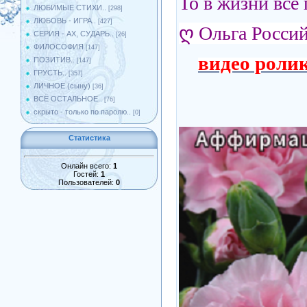
То в жизни всё
ЛЮБИМЫЕ СТИХИ..
[298]
ЛЮБОВЬ - ИГРА..
[427]
ღ
Ольга Росси
СЕРИЯ - АХ, СУДАРЬ..
[26]
ФИЛОСОФИЯ
[147]
видео роли
ПОЗИТИВ..
[147]
ГРУСТЬ..
[357]
ЛИЧНОЕ (сыну)
[36]
ВСЁ ОСТАЛЬНОЕ..
[76]
скрыто - только по паролю..
[0]
Статистика
Онлайн всего:
1
Гостей:
1
Пользователей:
0