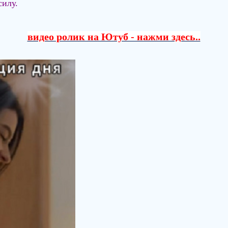
илу.
видео ролик на Ютуб - нажми здесь..