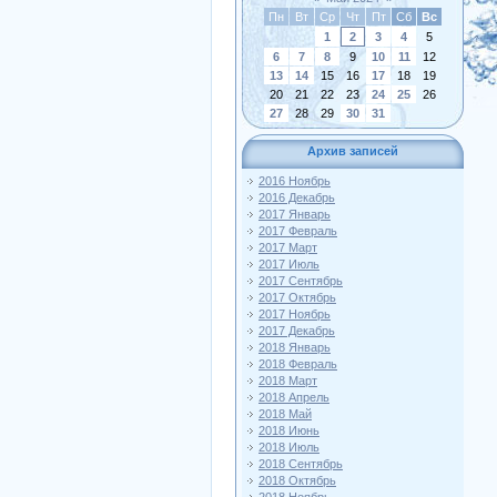
Пн
Вт
Ср
Чт
Пт
Сб
Вс
1
2
3
4
5
6
7
8
9
10
11
12
13
14
15
16
17
18
19
20
21
22
23
24
25
26
27
28
29
30
31
Архив записей
2016 Ноябрь
2016 Декабрь
2017 Январь
2017 Февраль
2017 Март
2017 Июль
2017 Сентябрь
2017 Октябрь
2017 Ноябрь
2017 Декабрь
2018 Январь
2018 Февраль
2018 Март
2018 Апрель
2018 Май
2018 Июнь
2018 Июль
2018 Сентябрь
2018 Октябрь