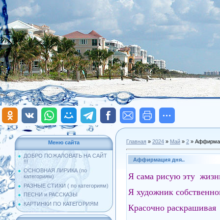
Главная
»
2024
»
Май
»
2
» Аффирмац
Меню сайта
ДОБРО ПОЖАЛОВАТЬ НА САЙТ
Аффирмация дня..
!!!
ОСНОВНАЯ ЛИРИКА (по
Я сама рисую эту жизн
категориям)
РАЗНЫЕ СТИХИ ( по категориям)
Я художник собственно
ПЕСНИ и РАССКАЗЫ
КАРТИНКИ ПО КАТЕГОРИЯМ
Красочно раскрашивая 