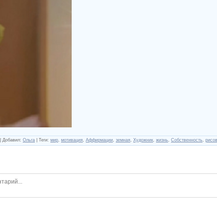
|
Добавил
:
Ольга
|
Теги
:
мир
,
мотивация
,
Аффирмации
,
земная
,
Художник
,
жизнь
,
Собственность
,
рисо