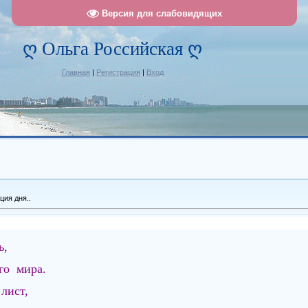
Версия для слабовидящих
ღ Ольга Российская ღ
Главная
|
Регистрация
|
Вход
ия дня..
ь,
го мира.
лист,