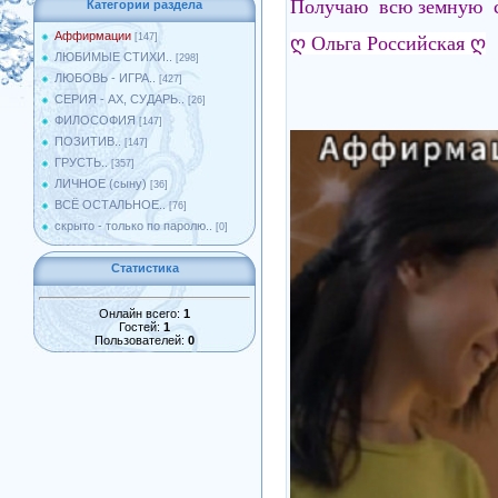
Получаю всю земную с
Категории раздела
Аффирмации
[147]
ღ
Ольга Российская
ღ
ЛЮБИМЫЕ СТИХИ..
[298]
ЛЮБОВЬ - ИГРА..
[427]
СЕРИЯ - АХ, СУДАРЬ..
[26]
ФИЛОСОФИЯ
[147]
ПОЗИТИВ..
[147]
ГРУСТЬ..
[357]
ЛИЧНОЕ (сыну)
[36]
ВСЁ ОСТАЛЬНОЕ..
[76]
скрыто - только по паролю..
[0]
Статистика
Онлайн всего:
1
Гостей:
1
Пользователей:
0