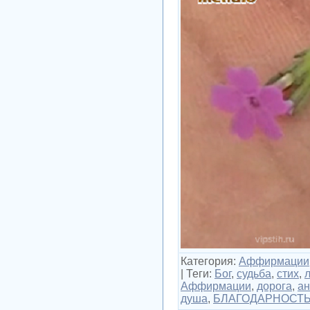
Категория
:
Аффирмации
|
Теги
:
Бог
,
судьба
,
стих
,
Аффирмации
,
дорога
,
ан
душа
,
БЛАГОДАРНОСТ