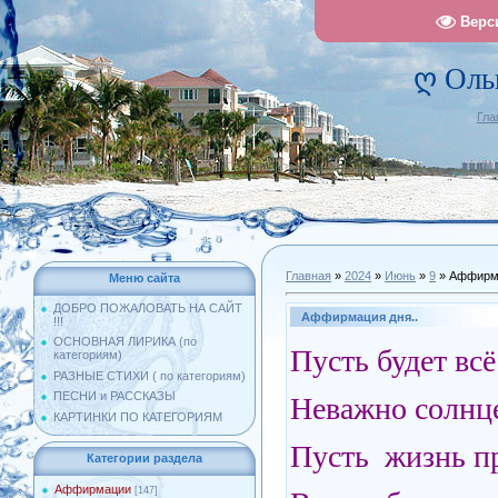
Верс
ღ Оль
Гла
Главная
»
2024
»
Июнь
»
9
» Аффирма
Меню сайта
ДОБРО ПОЖАЛОВАТЬ НА САЙТ
Аффирмация дня..
!!!
ОСНОВНАЯ ЛИРИКА (по
Пусть будет всё
категориям)
РАЗНЫЕ СТИХИ ( по категориям)
ПЕСНИ и РАССКАЗЫ
Неважно солнце
КАРТИНКИ ПО КАТЕГОРИЯМ
Пусть жизнь пр
Категории раздела
Аффирмации
[147]