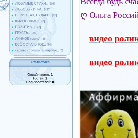
Всегда будь сча
ЛЮБИМЫЕ СТИХИ..
[298]
ЛЮБОВЬ - ИГРА..
[427]
ღ
Ольга Росси
СЕРИЯ - АХ, СУДАРЬ..
[26]
ФИЛОСОФИЯ
[147]
ПОЗИТИВ..
[147]
ГРУСТЬ..
[357]
видео роли
ЛИЧНОЕ (сыну)
[36]
ВСЁ ОСТАЛЬНОЕ..
[76]
скрыто - только по паролю..
[0]
видео роли
Статистика
Онлайн всего:
1
Гостей:
1
Пользователей:
0