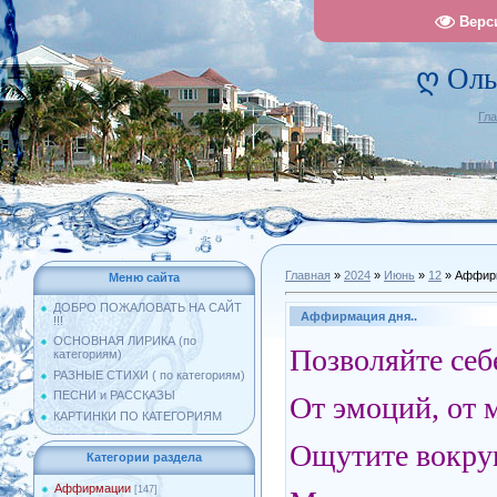
Верс
ღ Оль
Гл
Главная
»
2024
»
Июнь
»
12
» Аффирм
Меню сайта
ДОБРО ПОЖАЛОВАТЬ НА САЙТ
Аффирмация дня..
!!!
ОСНОВНАЯ ЛИРИКА (по
Позволяйте себ
категориям)
РАЗНЫЕ СТИХИ ( по категориям)
ПЕСНИ и РАССКАЗЫ
От эмоций, от 
КАРТИНКИ ПО КАТЕГОРИЯМ
Ощутите вокруг
Категории раздела
Аффирмации
[147]