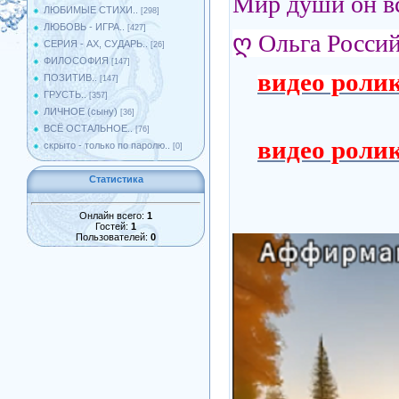
Мир души он вс
ЛЮБИМЫЕ СТИХИ..
[298]
ЛЮБОВЬ - ИГРА..
[427]
ღ
Ольга Росси
СЕРИЯ - АХ, СУДАРЬ..
[26]
ФИЛОСОФИЯ
[147]
видео роли
ПОЗИТИВ..
[147]
ГРУСТЬ..
[357]
ЛИЧНОЕ (сыну)
[36]
ВСЁ ОСТАЛЬНОЕ..
[76]
видео роли
скрыто - только по паролю..
[0]
Статистика
Онлайн всего:
1
Гостей:
1
Пользователей:
0