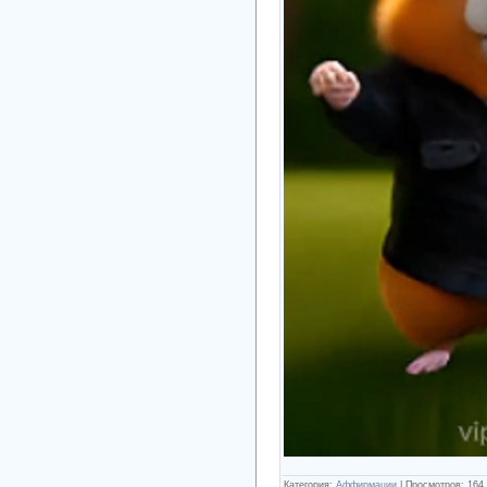
Категория
:
Аффирмации
|
Просмотров
:
164