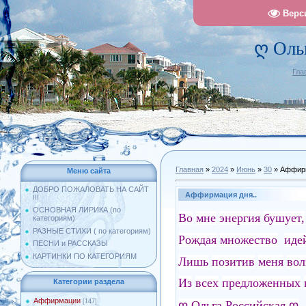
Верс
ღ Оль
Гла
Главная
»
2024
»
Июнь
»
30
» Аффирм
Меню сайта
ДОБРО ПОЖАЛОВАТЬ НА САЙТ
Аффирмация дня..
!!!
ОСНОВНАЯ ЛИРИКА (по
Во
мне
энергия
бушует,
категориям)
РАЗНЫЕ СТИХИ ( по категориям)
Рождая
множество
иде
ПЕСНИ и РАССКАЗЫ
КАРТИНКИ ПО КАТЕГОРИЯМ
Лишь
позитив
меня
вол
Из
всех
предложенных
Категории раздела
Аффирмации
[147]
ღ
Ольга Российская
ღ