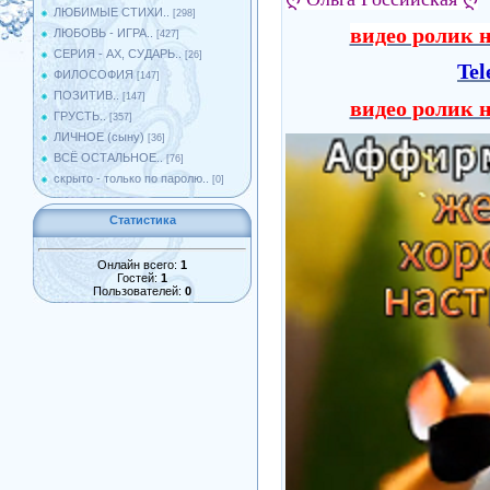
ЛЮБИМЫЕ СТИХИ..
[298]
видео ролик н
ЛЮБОВЬ - ИГРА..
[427]
СЕРИЯ - АХ, СУДАРЬ..
[26]
Te
ФИЛОСОФИЯ
[147]
ПОЗИТИВ..
[147]
видео ролик н
ГРУСТЬ..
[357]
ЛИЧНОЕ (сыну)
[36]
ВСЁ ОСТАЛЬНОЕ..
[76]
скрыто - только по паролю..
[0]
Статистика
Онлайн всего:
1
Гостей:
1
Пользователей:
0