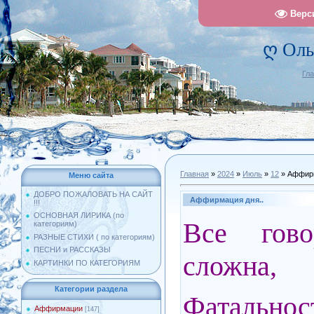
Верс
ღ Оль
Гл
Главная
»
2024
»
Июль
»
12
» Аффирм
Меню сайта
ДОБРО ПОЖАЛОВАТЬ НА САЙТ
Аффирмация дня..
!!!
ОСНОВНАЯ ЛИРИКА (по
Все говор
категориям)
РАЗНЫЕ СТИХИ ( по категориям)
ПЕСНИ и РАССКАЗЫ
сложна,
КАРТИНКИ ПО КАТЕГОРИЯМ
Категории раздела
Фатальнос
Аффирмации
[147]