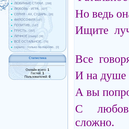
ЛЮБИМЫЕ СТИХИ..
[298]
ЛЮБОВЬ - ИГРА..
Но ведь он
[427]
СЕРИЯ - АХ, СУДАРЬ..
[26]
ФИЛОСОФИЯ
[147]
ПОЗИТИВ..
Ищите луч
[147]
ГРУСТЬ..
[357]
ЛИЧНОЕ (сыну)
[36]
ВСЁ ОСТАЛЬНОЕ..
[76]
скрыто - только по паролю..
[0]
Все говоря
Статистика
Онлайн всего:
1
И на душе
Гостей:
1
Пользователей:
0
А вы попр
С любо
сложно.