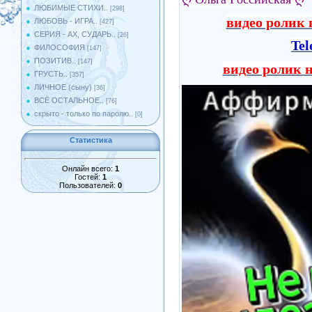
ЛЮБИМЫЕ СТИХИ..
[298]
видео ролик н
ЛЮБОВЬ - ИГРА..
[427]
СЕРИЯ - АХ, СУДАРЬ..
[26]
Te
ФИЛОСОФИЯ
[147]
ПОЗИТИВ..
[147]
видео ролик н
ГРУСТЬ..
[357]
ЛИЧНОЕ (сыну)
[36]
ВСЁ ОСТАЛЬНОЕ..
[76]
скрыто - только по паролю..
[0]
Статистика
Онлайн всего:
1
Гостей:
1
Пользователей:
0