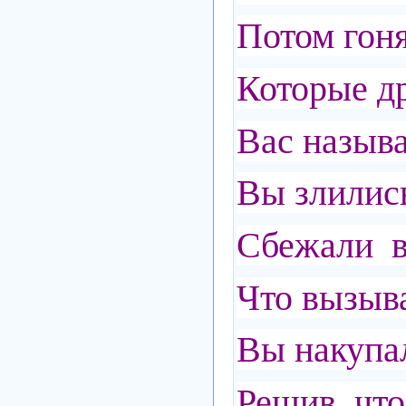
Потом гон
Которые д
Вас назыв
Вы злились
Сбежали в
Что вызыв
Вы накупа
Решив, что