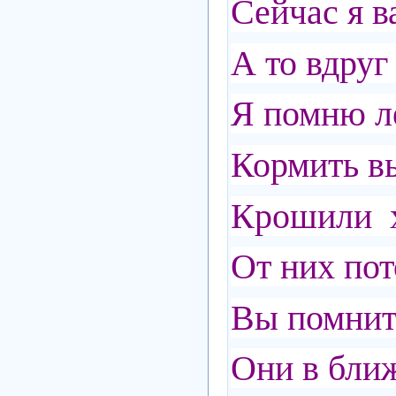
Сейчас я в
А то вдруг
Я помню ле
Кормить в
Крошили х
От них по
Вы помните
Они в бли