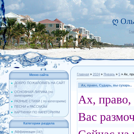
ღ Оль
Гл
Главная
»
2024
»
Январь
»
5
» Ах, пр
Меню сайта
ДОБРО ПОЖАЛОВАТЬ НА САЙТ
Ах, право, Сударь, вы сухарь..
!!!
ОСНОВНАЯ ЛИРИКА (по
Ах, право,
категориям)
РАЗНЫЕ СТИХИ ( по категориям)
ПЕСНИ и РАССКАЗЫ
Вас размоч
КАРТИНКИ ПО КАТЕГОРИЯМ
Категории раздела
Аффирмации
[147]