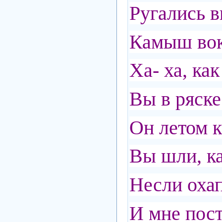
Ругались в
Камыш вок
Ха- ха, ка
Вы в ряске
Он летом 
Вы шли, к
Несли оха
И мне пост