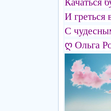
Качаться б
И греться 
С чудесны
ღ Ольга Р