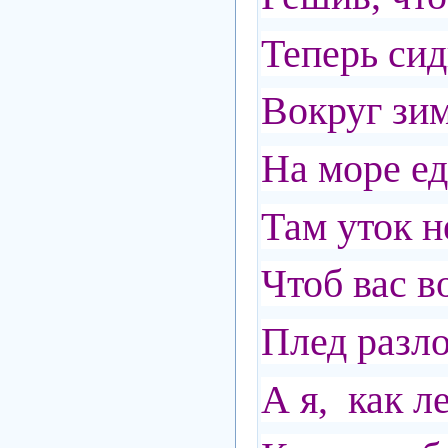
Теперь си
Вокруг зим
На море ед
Там уток н
Чтоб вас в
Плед разл
А я, как л