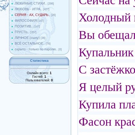
Сейчас на 
ЛЮБИМЫЕ СТИХИ..
[298]
ЛЮБОВЬ - ИГРА..
[427]
Холодный 
СЕРИЯ - АХ, СУДАРЬ..
[26]
ФИЛОСОФИЯ
[147]
ПОЗИТИВ..
[147]
Вы обе
ГРУСТЬ..
[357]
ЛИЧНОЕ (сыну)
[36]
ВСЁ ОСТАЛЬНОЕ..
[76]
Купальник 
скрыто - только по паролю..
[0]
Статистика
С застёжко
Онлайн всего:
1
Гостей:
1
Пользователей:
0
Я целый ру
Купила пла
Фасон кра