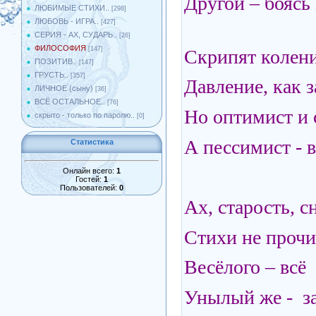
Другой – боясь 
ЛЮБИМЫЕ СТИХИ..
[298]
ЛЮБОВЬ - ИГРА..
[427]
СЕРИЯ - АХ, СУДАРЬ..
[26]
ФИЛОСОФИЯ
[147]
Скрипят колени
ПОЗИТИВ..
[147]
ГРУСТЬ..
[357]
Давление, как з
ЛИЧНОЕ (сыну)
[36]
ВСЁ ОСТАЛЬНОЕ..
[76]
Но оптимист и
скрыто - только по паролю..
[0]
А пессимист - в
Статистика
Онлайн всего:
1
Гостей:
1
Пользователей:
0
Ах, старость, с
Стихи не прочи
Весёлого – всё
Унылый же - з