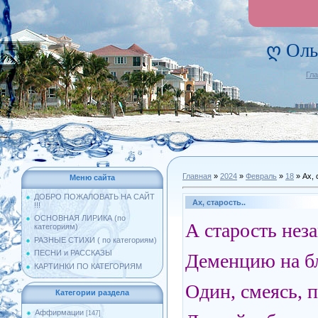
ღ Оль
Гл
Главная
»
2024
»
Февраль
»
18
» Ах, 
Меню сайта
ДОБРО ПОЖАЛОВАТЬ НА САЙТ
Ах, старость..
!!!
ОСНОВНАЯ ЛИРИКА (по
А старость нез
категориям)
РАЗНЫЕ СТИХИ ( по категориям)
ПЕСНИ и РАССКАЗЫ
Деменцию на б
КАРТИНКИ ПО КАТЕГОРИЯМ
Один, смеясь, 
Категории раздела
Аффирмации
[147]