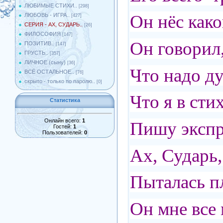
ЛЮБИМЫЕ СТИХИ..
[298]
Он нёс како
ЛЮБОВЬ - ИГРА..
[427]
СЕРИЯ - АХ, СУДАРЬ..
[26]
ФИЛОСОФИЯ
[147]
Он говорил,
ПОЗИТИВ..
[147]
ГРУСТЬ..
[357]
ЛИЧНОЕ (сыну)
[36]
Что надо д
ВСЁ ОСТАЛЬНОЕ..
[76]
скрыто - только по паролю..
[0]
Что я в сти
Статистика
Онлайн всего:
1
Пишу экспр
Гостей:
1
Пользователей:
0
Ах, Сударь,
Пыталась пл
Он мне все