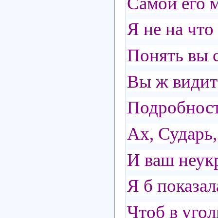
Самой его м
Я не на что
Понять вы 
Вы ж видите
Подробност
Ах, Сударь
И ваш неу
Я б показа
Чтоб в уго