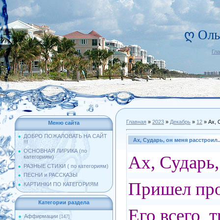
ღ Оль
Гл
Главная
»
2023
»
Декабрь
»
12
» Ах, 
Меню сайта
ДОБРО ПОЖАЛОВАТЬ НА САЙТ
Ах, Сударь, он меня расстроил.
!!!
ОСНОВНАЯ ЛИРИКА (по
Ах, Сударь,
категориям)
РАЗНЫЕ СТИХИ ( по категориям)
ПЕСНИ и РАССКАЗЫ
Пришел про
КАРТИНКИ ПО КАТЕГОРИЯМ
Категории раздела
Его всего т
Аффирмации
[147]