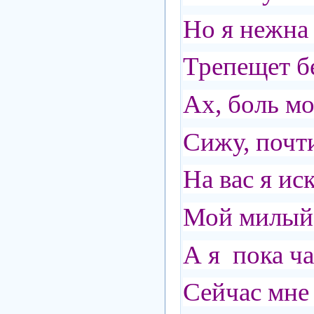
Но я нежна 
Трепещет б
Ах, боль м
Сижу, почти
На вас я ис
Мой милый 
А я пока ч
Сейчас мне