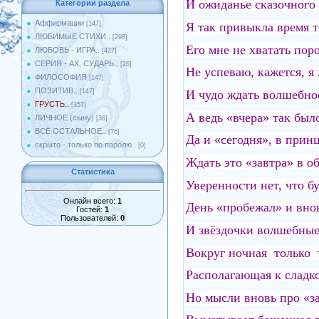
И ожиданье сказочног
Категории раздела
Аффирмации
Я так привыкла время т
[147]
ЛЮБИМЫЕ СТИХИ..
[298]
Его мне не хватать поро
ЛЮБОВЬ - ИГРА..
[427]
СЕРИЯ - АХ, СУДАРЬ..
[26]
Не успеваю, кажется, я 
ФИЛОСОФИЯ
[147]
ПОЗИТИВ..
И чудо ждать волшебное
[147]
ГРУСТЬ..
[357]
А ведь «вчера» так был
ЛИЧНОЕ (сыну)
[36]
ВСЁ ОСТАЛЬНОЕ..
[76]
Да и «сегодня», в принц
скрыто - только по паролю..
[0]
Ждать это «завтра» в о
Статистика
Уверенности нет, что б
Онлайн всего:
1
День «пробежал» и внов
Гостей:
1
Пользователей:
0
И звёздочки волшебные 
Вокруг ночная только 
Располагающая к сладко
Но мысли вновь про «за