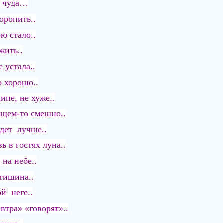
о чуда…
оропить..
ю стало..
жить..
 устала..
о хорошо..
ипе, не хуже..
бщем-то смешно..
удет лучше..
ь в гостях луна..
на небе..
тишина..
й неге..
втра» «говорят»..