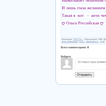
Выматывает бешенная г
И лишь глаза желанием 
Такая я вот - анти че
ღ Ольга Российская ღ
Категория
:
ГРУСТЬ..
|
Просмотров
:
608
|
Д
анти чемпионка
,
гость
,
уверенность
,
чудо
Всего комментариев
:
0
Войдите:
Отправить