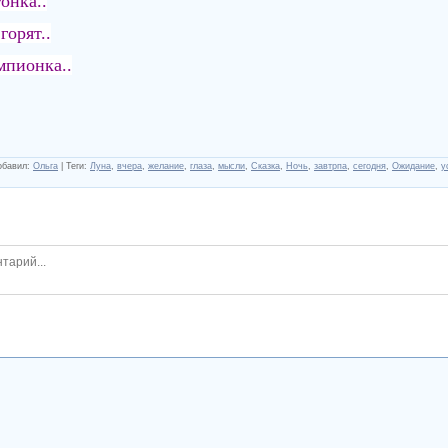
онка..
горят..
мпионка..
обавил
:
Ольга
|
Теги
:
Луна
,
вчера
,
желание
,
глаза
,
мысли
,
Сказка
,
Ночь
,
завтрпа
,
сегодня
,
Ожидание
,
у