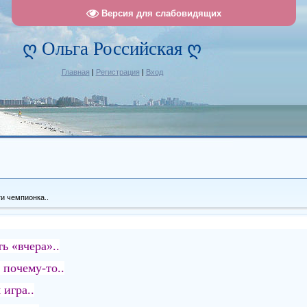
Версия для слабовидящих
ღ Ольга Российская ღ
Главная
|
Регистрация
|
Вход
и чемпионка..
ь «вчера»..
 почему-то..
 игра..