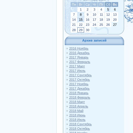
Пн
Вт
Ср
Чт
Пт
Сб
Вс
1
2
3
4
5
6
7
8
9
10
11
12
13
14
15
16
17
18
19
20
21
22
23
24
25
26
27
28
29
30
Архив записей
2016 Ноябрь
2016 Декабрь
2017 Январь
2017 Февраль
2017 Март
2017 Июль
2017 Сентябрь
2017 Октябрь
2017 Ноябрь
2017 Декабрь
2018 Январь
2018 Февраль
2018 Март
2018 Апрель
2018 Май
2018 Июнь
2018 Июль
2018 Сентябрь
2018 Октябрь