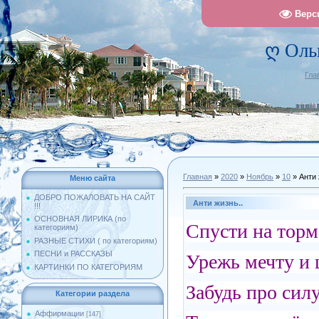
Верс
ღ Оль
Гла
Главная
»
2020
»
Ноябрь
»
10
» Анти 
Меню сайта
ДОБРО ПОЖАЛОВАТЬ НА САЙТ
Анти жизнь..
!!!
ОСНОВНАЯ ЛИРИКА (по
Спусти на торм
категориям)
РАЗНЫЕ СТИХИ ( по категориям)
ПЕСНИ и РАССКАЗЫ
Урежь мечту и 
КАРТИНКИ ПО КАТЕГОРИЯМ
Забудь про силу
Категории раздела
Аффирмации
[147]