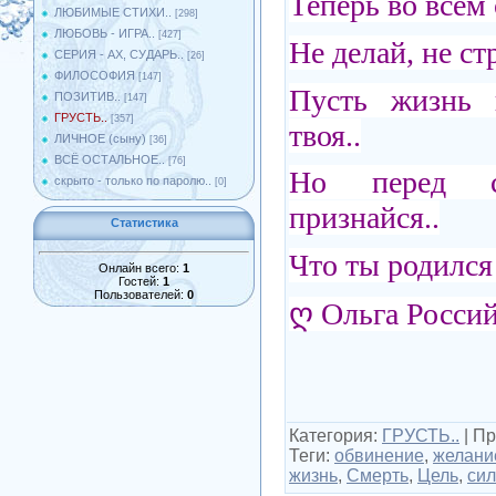
Теперь во всём 
ЛЮБИМЫЕ СТИХИ..
[298]
ЛЮБОВЬ - ИГРА..
[427]
Не делай, не ст
СЕРИЯ - АХ, СУДАРЬ..
[26]
ФИЛОСОФИЯ
[147]
Пусть жизнь 
ПОЗИТИВ..
[147]
ГРУСТЬ..
[357]
твоя..
ЛИЧНОЕ (сыну)
[36]
ВСЁ ОСТАЛЬНОЕ..
[76]
Но перед с
скрыто - только по паролю..
[0]
признайся..
Статистика
Что ты родился
Онлайн всего:
1
Гостей:
1
Пользователей:
0
ღ Ольга Росси
Категория
:
ГРУСТЬ..
|
Пр
Теги
:
обвинение
,
желани
жизнь
,
Смерть
,
Цель
,
сил