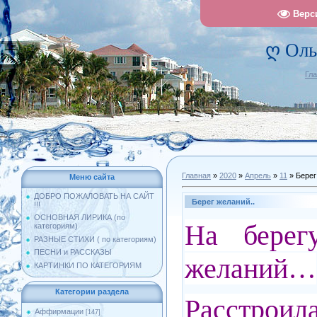
Верс
ღ Оль
Гл
Главная
»
2020
»
Апрель
»
11
» Берег
Меню сайта
ДОБРО ПОЖАЛОВАТЬ НА САЙТ
Берег желаний..
!!!
ОСНОВНАЯ ЛИРИКА (по
На берег
категориям)
РАЗНЫЕ СТИХИ ( по категориям)
ПЕСНИ и РАССКАЗЫ
желаний…
КАРТИНКИ ПО КАТЕГОРИЯМ
Категории раздела
Расстрои
Аффирмации
[147]