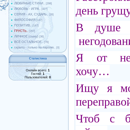
ЛЮБИМЫЕ СТИХИ..
[298]
день гру
ЛЮБОВЬ - ИГРА..
[427]
СЕРИЯ - АХ, СУДАРЬ..
[26]
ФИЛОСОФИЯ
[147]
В душе 
ПОЗИТИВ..
[147]
ГРУСТЬ..
[357]
негодова
ЛИЧНОЕ (сыну)
[36]
ВСЁ ОСТАЛЬНОЕ..
[76]
скрыто - только по паролю..
[0]
Я от нег
Статистика
хочу…
Онлайн всего:
1
Гостей:
1
Пользователей:
0
Ищу я мо
переправ
Чтоб с б