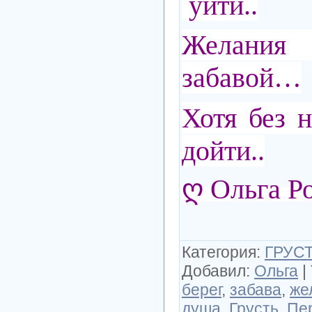
уйти..
Желани
забавой…
Хотя без н
дойти..
ღ Ольга Р
Категория
:
ГРУСТ
Добавил
:
Ольга
|
берег
,
забава
,
же
душа
,
Грусть
,
Пе