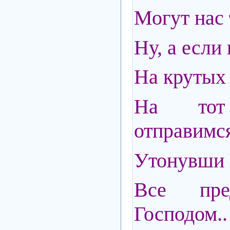
Могут нас 
Ну, а если
На крутых 
На то
отправимся
Утонувши в
Все пре
Господом..