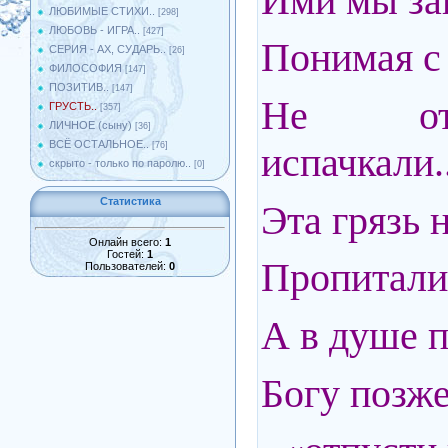
Ими мы з
ЛЮБИМЫЕ СТИХИ..
[298]
ЛЮБОВЬ - ИГРА..
[427]
Понимая с 
СЕРИЯ - АХ, СУДАРЬ..
[26]
ФИЛОСОФИЯ
[147]
ПОЗИТИВ..
[147]
Не от
ГРУСТЬ..
[357]
ЛИЧНОЕ (сыну)
[36]
ВСЁ ОСТАЛЬНОЕ..
испачкали.
[76]
скрыто - только по паролю..
[0]
Статистика
Эта грязь н
Онлайн всего:
1
Гостей:
1
Пропитали
Пользователей:
0
А в душе п
Богу позже