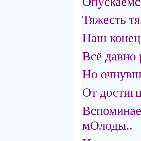
Опускаемс
Тяжесть тя
Наш конец
Всё давно 
Но очнувши
От достигш
Вспоми
мОлоды..