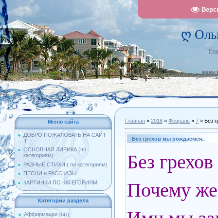
Верс
ღ Оль
Гла
Главная
»
2018
»
Февраль
»
7
» Без г
Меню сайта
ДОБРО ПОЖАЛОВАТЬ НА САЙТ
Без грехов мы рождаемся..
!!!
ОСНОВНАЯ ЛИРИКА (по
Без грехов
категориям)
РАЗНЫЕ СТИХИ ( по категориям)
ПЕСНИ и РАССКАЗЫ
Почему же 
КАРТИНКИ ПО КАТЕГОРИЯМ
Категории раздела
Аффирмации
[147]