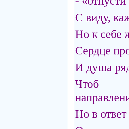
- «отпусти
С виду, ка
Но к себе 
Сердце про
И душа ряд
Чтоб
направлени
Но в ответ