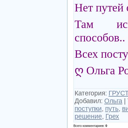
Нет путей 
Там ис
способов..
Всех посту
ღ Ольга Р
Категория
:
ГРУСТ
Добавил
:
Ольга
|
поступки
,
путь
,
в
решение
,
Грех
Всего комментариев
:
0