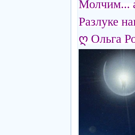
Молчим... 
Разлуке н
ღ Ольга Р