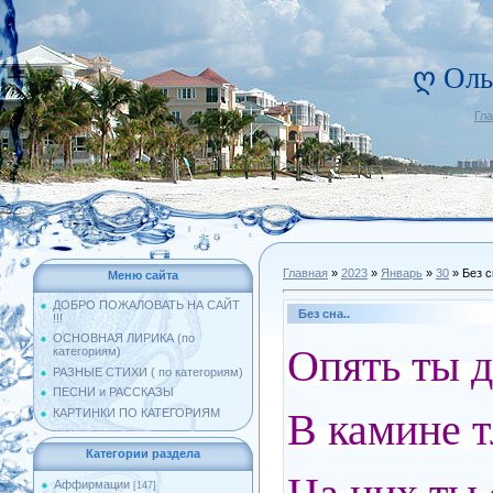
ღ Оль
Гл
Главная
»
2023
»
Январь
»
30
» Без с
Меню сайта
ДОБРО ПОЖАЛОВАТЬ НА САЙТ
Без сна..
!!!
ОСНОВНАЯ ЛИРИКА (по
Опять ты д
категориям)
РАЗНЫЕ СТИХИ ( по категориям)
ПЕСНИ и РАССКАЗЫ
В камине т
КАРТИНКИ ПО КАТЕГОРИЯМ
Категории раздела
Аффирмации
[147]