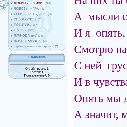
На них ты
ЛЮБИМЫЕ СТИХИ..
[298]
ЛЮБОВЬ - ИГРА..
[427]
А мысли с
СЕРИЯ - АХ, СУДАРЬ..
[26]
ФИЛОСОФИЯ
[147]
ПОЗИТИВ..
[147]
И я опять,
ГРУСТЬ..
[357]
ЛИЧНОЕ (сыну)
[36]
ВСЁ ОСТАЛЬНОЕ..
[76]
Смотрю на
скрыто - только по паролю..
[0]
Статистика
С ней гру
Онлайн всего:
1
Гостей:
1
Пользователей:
0
И в чувств
Опять мы д
А значит, 