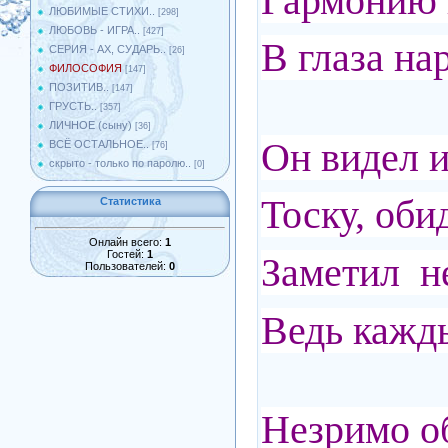
Гармонию 
ЛЮБИМЫЕ СТИХИ..
[298]
ЛЮБОВЬ - ИГРА..
[427]
В глаза на
СЕРИЯ - АХ, СУДАРЬ..
[26]
ФИЛОСОФИЯ
[147]
ПОЗИТИВ..
[147]
ГРУСТЬ..
[357]
ЛИЧНОЕ (сыну)
[36]
Он видел и
ВСЁ ОСТАЛЬНОЕ..
[76]
скрыто - только по паролю..
[0]
Тоску, оби
Статистика
Онлайн всего:
1
Гостей:
1
Заметил н
Пользователей:
0
Ведь кажды
Незримо о