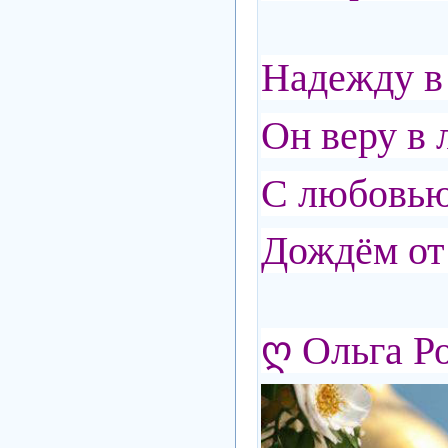
Надежду в
Он веру в 
С любовью
Дождём от 
ღ
Ольга Р