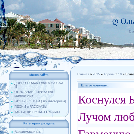
ღ Оль
Гл
Главная
»
2025
»
Апрель
»
19
» Благо
Меню сайта
ДОБРО ПОЖАЛОВАТЬ НА САЙТ
Благословение..
!!!
ОСНОВНАЯ ЛИРИКА (по
Коснулся Б
категориям)
РАЗНЫЕ СТИХИ ( по категориям)
ПЕСНИ и РАССКАЗЫ
Лучом люб
КАРТИНКИ ПО КАТЕГОРИЯМ
Категории раздела
Аффирмации
[147]