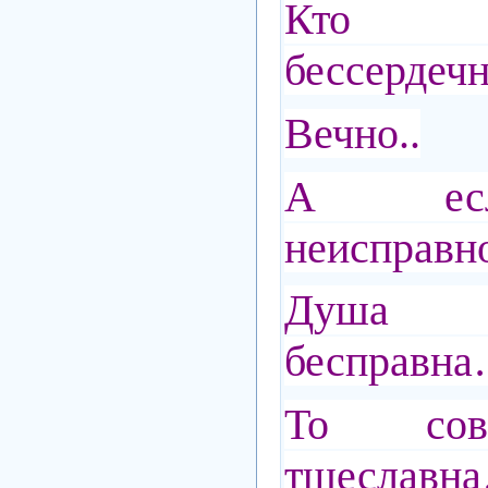
Кто п
бессердечн
Вечно..
А есл
неисправ
Душа
бесправн
То сов
тщеславн