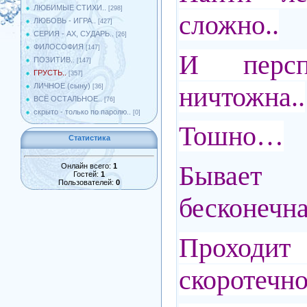
ЛЮБИМЫЕ СТИХИ..
[298]
сложно..
ЛЮБОВЬ - ИГРА..
[427]
СЕРИЯ - АХ, СУДАРЬ..
[26]
ФИЛОСОФИЯ
[147]
И персп
ПОЗИТИВ..
[147]
ГРУСТЬ..
[357]
ничтожна..
ЛИЧНОЕ (сыну)
[36]
ВСЁ ОСТАЛЬНОЕ..
[76]
скрыто - только по паролю..
[0]
Тошно…
Статистика
Бывае
Онлайн всего:
1
Гостей:
1
Пользователей:
0
бесконечна
Прохо
скоротечно