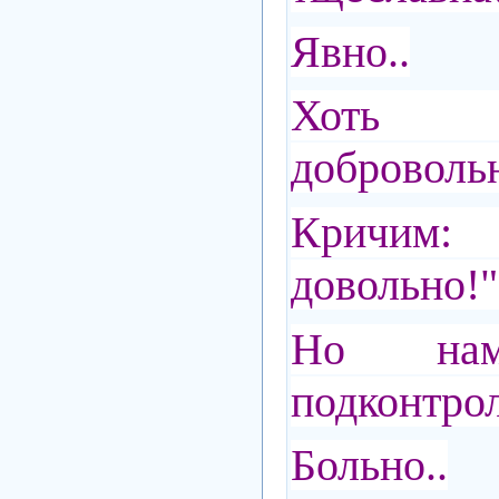
Явно..
Хоть 
добровольн
Кричим: 
довольно!"
Но на
подконтр
Больно..