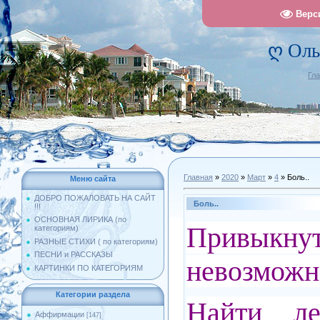
Верс
ღ Оль
Гл
Главная
»
2020
»
Март
»
4
» Боль..
Меню сайта
ДОБРО ПОЖАЛОВАТЬ НА САЙТ
Боль..
!!!
ОСНОВНАЯ ЛИРИКА (по
Привык
категориям)
РАЗНЫЕ СТИХИ ( по категориям)
ПЕСНИ и РАССКАЗЫ
невозмож
КАРТИНКИ ПО КАТЕГОРИЯМ
Категории раздела
Найти ле
Аффирмации
[147]