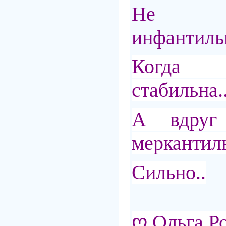
Не от
инфантиль
Когда 
стабильна.
А вдруг 
мерканти
Сильно..
ღ Ольга Р