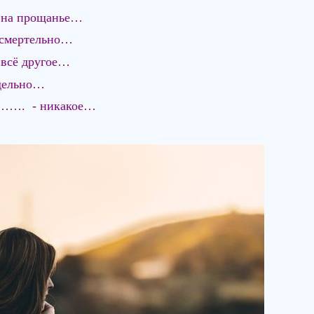
 на прощанье…
 смертельно…
 всё другое…
ддельно…
а……. - никакое…