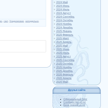
2024 Май
2024 Июнь
2024 Июль
2024 Август
2024 Сентябрь
2024 Октябрь
во
,
свет
,
Хладнокровие
,
неподдельно
,
2024 Ноябрь
2024 Декабрь
2025 Январь
2025 Февраль
2025 Март
2025 Апрель
2025 Май
2025 Июнь
2025 Июль
2025 Август
2025 Сентябрь
2025 Октябрь
2025 Ноябрь
2025 Декабрь
2026 Февраль
2026 Апрель
2026 Май
Друзья сайта
Официальный блог
Сообщество uCoz
База знаний uCoz