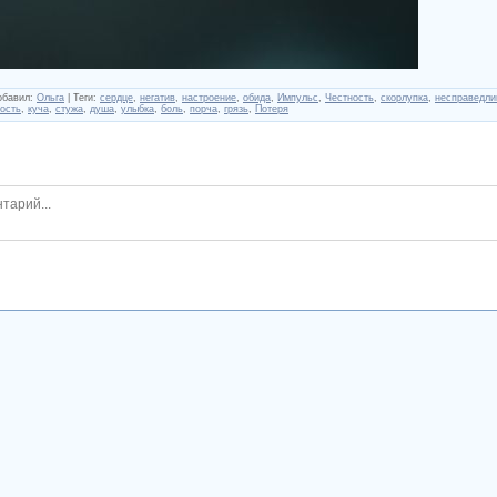
обавил
:
Ольга
|
Теги
:
сердце
,
негатив
,
настроение
,
обида
,
Импульс
,
Честность
,
скорлупка
,
несправедли
ость
,
куча
,
стужа
,
душа
,
улыбка
,
боль
,
порча
,
грязь
,
Потеря