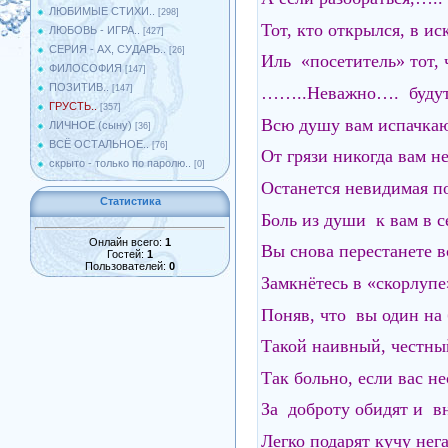
ЛЮБИМЫЕ СТИХИ..
[298]
Тот, кто открылся, в и
ЛЮБОВЬ - ИГРА..
[427]
СЕРИЯ - АХ, СУДАРЬ..
[26]
Иль «посетитель» тот, 
ФИЛОСОФИЯ
[147]
ПОЗИТИВ..
……..Неважно…. будут
[147]
ГРУСТЬ..
[357]
Всю душу вам испачка
ЛИЧНОЕ (сыну)
[36]
ВСЁ ОСТАЛЬНОЕ..
[76]
От грязи никогда вам 
скрыто - только по паролю..
[0]
Останется невидимая 
Статистика
Боль из души к вам в 
Онлайн всего:
1
Вы снова перестанете в
Гостей:
1
Пользователей:
0
Замкнётесь в «скорлуп
Поняв, что вы один на
Такой наивный, честн
Так больно, если вас 
За доброту обидят и 
Легко подарят кучу не