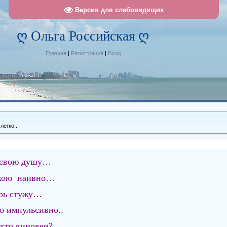
Версия для слабовидящих
ღ Ольга Российская ღ
Главная
|
Регистрация
|
Вход
легко..
ь свою душу…
бкою наивно…
рь стужу…
то импульсивно..
 кто виновен?