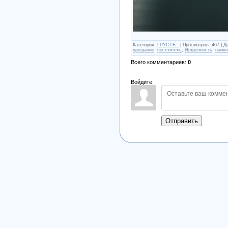
Категория
:
ГРУСТЬ..
|
Просмотров
:
467
|
Д
прощание
,
посетитель
,
Искренность
,
наивн
Всего комментариев
:
0
Войдите:
Отправить