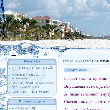
Главная
»
2021
»
Март
»
2
» Обидеть 
Меню сайта
ДОБРО ПОЖАЛОВАТЬ НА САЙТ
Обидеть легко..
!!!
ОСНОВНАЯ ЛИРИКА (по
Бывает так - откроеш
категориям)
РАЗНЫЕ СТИХИ ( по категориям)
Впускаешь всех с улы
ПЕСНИ и РАССКАЗЫ
КАРТИНКИ ПО КАТЕГОРИЯМ
А люди загоняют внут
Сказав иль сделав что-
Категории раздела
Аффирмации
А если разобраться,…..
[147]