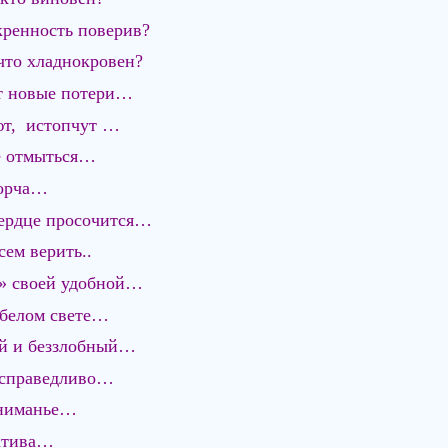
скренность поверив?
что хладнокровен?
 новые потери…
ют, истопчут …
не отмыться…
порча…
сердце просочится…
сем верить..
е» своей удобной…
 белом свете…
ый и беззлобный…
несправедливо…
вниманье…
гатива…