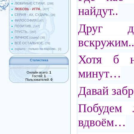
ЛЮБИМЫЕ СТИХИ..
[298]
найдут..
ЛЮБОВЬ - ИГРА..
[427]
СЕРИЯ - АХ, СУДАРЬ..
[26]
ФИЛОСОФИЯ
[147]
Друг д
ПОЗИТИВ..
[147]
ГРУСТЬ..
[357]
вскружим.
ЛИЧНОЕ (сыну)
[36]
ВСЁ ОСТАЛЬНОЕ..
[76]
скрыто - только по паролю..
[0]
Хотя б 
Статистика
минут…
Онлайн всего:
1
Гостей:
1
Пользователей:
0
Давай забр
Побудем 
вдвоём…