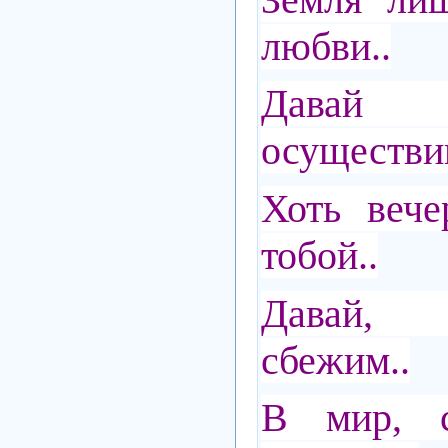
любви..
Дава
осуществ
Хоть веч
тобой..
Давай, 
сбежим..
В мир, с