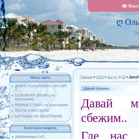
Верс
ღ Оль
Гл
Главная
»
2020
»
Август
»
29
» Давай
Меню сайта
ДОБРО ПОЖАЛОВАТЬ НА САЙТ
Давай сбежим..
!!!
ОСНОВНАЯ ЛИРИКА (по
Давай 
категориям)
РАЗНЫЕ СТИХИ ( по категориям)
ПЕСНИ и РАССКАЗЫ
сбежим..
КАРТИНКИ ПО КАТЕГОРИЯМ
Категории раздела
Где нас
Аффирмации
[147]