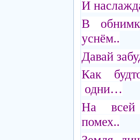
И наслажд
В обним
уснём..
Давай заб
Как буд
одни…
На всей
помех..
Земля ли