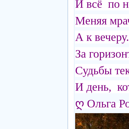
И всё по н
Меняя мра
А к вечеру.
За горизон
Судьбы тек
И день, ко
ღ Ольга Р