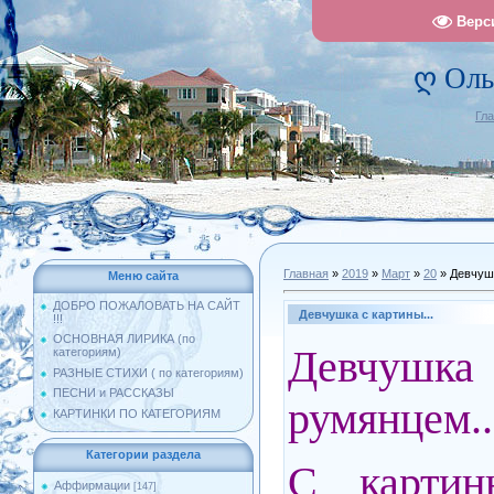
Верс
ღ Оль
Гл
Главная
»
2019
»
Март
»
20
» Девчушк
Меню сайта
ДОБРО ПОЖАЛОВАТЬ НА САЙТ
Девчушка с картины...
!!!
ОСНОВНАЯ ЛИРИКА (по
Девчуш
категориям)
РАЗНЫЕ СТИХИ ( по категориям)
ПЕСНИ и РАССКАЗЫ
румянцем..
КАРТИНКИ ПО КАТЕГОРИЯМ
Категории раздела
С картин
Аффирмации
[147]