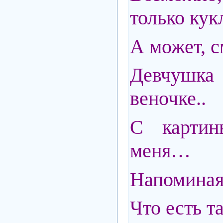
только кук
А может, с
Девчуш
веночке..
С картин
меня…
Напоминая 
Что есть т