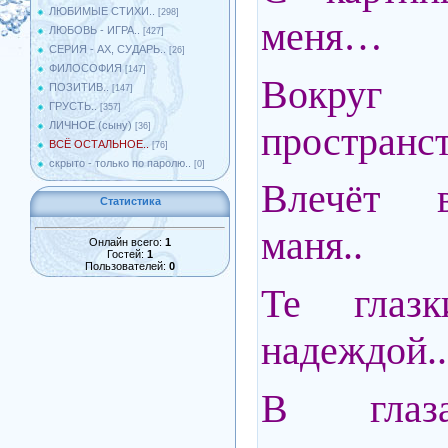
ЛЮБИМЫЕ СТИХИ..
[298]
меня…
ЛЮБОВЬ - ИГРА..
[427]
СЕРИЯ - АХ, СУДАРЬ..
[26]
ФИЛОСОФИЯ
[147]
Вокруг
ПОЗИТИВ..
[147]
ГРУСТЬ..
[357]
пространст
ЛИЧНОЕ (сыну)
[36]
ВСЁ ОСТАЛЬНОЕ..
[76]
скрыто - только по паролю..
[0]
Влечёт в
Статистика
маня..
Онлайн всего:
1
Гостей:
1
Пользователей:
0
Те глазк
надеждой..
В глаз