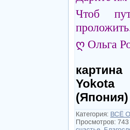
Чтоб пут
проложить.
ღ Ольга Р
картин
Yokot
(Япония)
Категория
:
ВСЁ 
Просмотров
:
743
счастье
,
Благосл