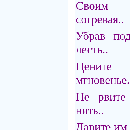
Своим 
согревая..
Убрав по
лесть..
Ценит
мгновенье.
Не рвите 
нить..
Дарите им 