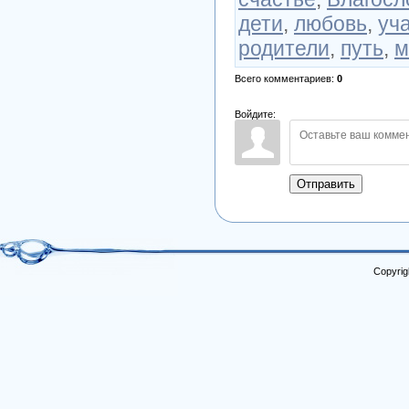
дети
,
любовь
,
уч
родители
,
путь
,
м
Всего комментариев
:
0
Войдите:
Отправить
Copyrig