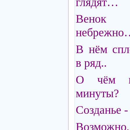
глядят…
Венок 
небрежно
В нём спл
в ряд..
О чём м
минуты?
Созданье -
Возможн