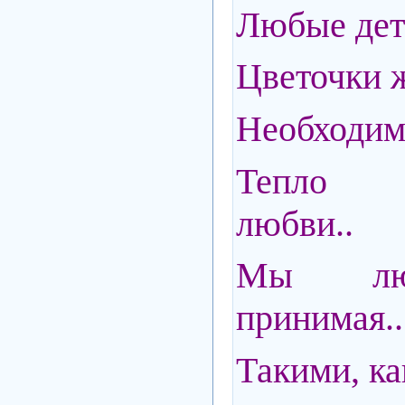
Любые дети
Цветочки ж
Необходим
Тепло р
любви..
Мы люб
принимая..
Такими, ка