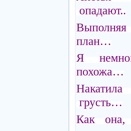
опадают..
Выполняя
план…
Я немно
похожа…
Накатил
грусть…
Как она,