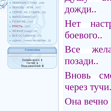
ЛЮБИМЫЕ СТИХИ..
[298]
дожди..
ЛЮБОВЬ - ИГРА..
[427]
СЕРИЯ - АХ, СУДАРЬ..
[26]
ФИЛОСОФИЯ
[147]
Нет наст
ПОЗИТИВ..
[147]
ГРУСТЬ..
[357]
боевого..
ЛИЧНОЕ (сыну)
[36]
ВСЁ ОСТАЛЬНОЕ..
[76]
скрыто - только по паролю..
[0]
Все жел
Статистика
позади..
Онлайн всего:
1
Гостей:
1
Пользователей:
0
Вновь см
через тучи.
Она вечно 