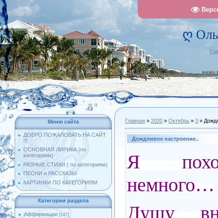
Верс
ღ Оль
Гл
Главная
»
2020
»
Октябрь
»
3
» Дождл
Меню сайта
ДОБРО ПОЖАЛОВАТЬ НА САЙТ
Дождливое настроение..
!!!
ОСНОВНАЯ ЛИРИКА (по
Я похо
категориям)
РАЗНЫЕ СТИХИ ( по категориям)
ПЕСНИ и РАССКАЗЫ
немного…
КАРТИНКИ ПО КАТЕГОРИЯМ
Категории раздела
Душу вн
Аффирмации
[147]