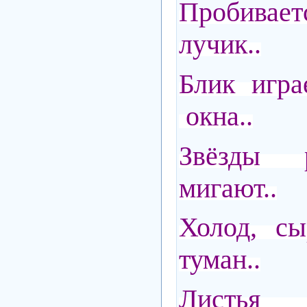
Пробивает
лучик..
Блик игра
окна..
Звёзды 
мигают..
Холод, сы
туман..
Листья 