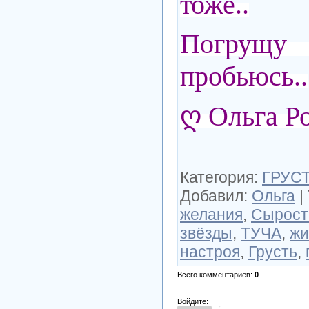
тоже..
Погрущу
пробьюсь..
ღ Ольга Р
Категория
:
ГРУСТ
Добавил
:
Ольга
|
желания
,
Сырост
звёзды
,
ТУЧА
,
жи
настроя
,
Грусть
,
Всего комментариев
:
0
Войдите: