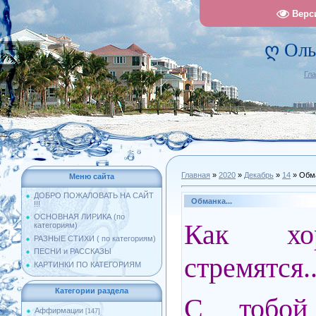
Верс
ღ Оль
Гл
Главная
»
2020
»
Декабрь
»
14
» Обма
Меню сайта
ДОБРО ПОЖАЛОВАТЬ НА САЙТ
Обманка...
!!!
ОСНОВНАЯ ЛИРИКА (по
Как хо
категориям)
РАЗНЫЕ СТИХИ ( по категориям)
ПЕСНИ и РАССКАЗЫ
стремятся.
КАРТИНКИ ПО КАТЕГОРИЯМ
Категории раздела
С тобой
Аффирмации
[147]