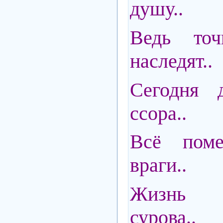
душу..
Ведь то
наследят..
Сегодня д
ссора..
Всё пом
враги..
Жизнь 
сурова..