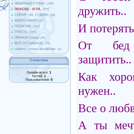
ЛЮБИМЫЕ СТИХИ..
[298]
дружить..
ЛЮБОВЬ - ИГРА..
[427]
СЕРИЯ - АХ, СУДАРЬ..
[26]
ФИЛОСОФИЯ
[147]
И потерять
ПОЗИТИВ..
[147]
ГРУСТЬ..
[357]
ЛИЧНОЕ (сыну)
[36]
От бед
ВСЁ ОСТАЛЬНОЕ..
[76]
скрыто - только по паролю..
[0]
защитить..
Статистика
Как хоро
Онлайн всего:
1
Гостей:
1
Пользователей:
0
нужен..
Все о любв
А ты мечт