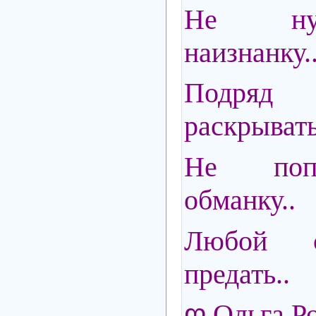
Не ну
наизнанку.
Подряд
раскрывать
Не поп
обманку..
Любой с
предать..
ღ Ольга Р