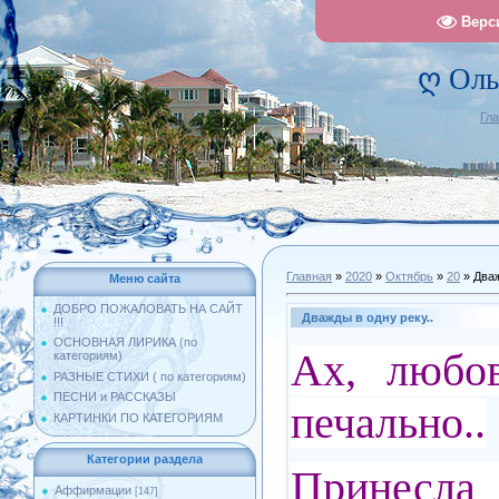
Верс
ღ Оль
Гл
Главная
»
2020
»
Октябрь
»
20
» Дваж
Меню сайта
ДОБРО ПОЖАЛОВАТЬ НА САЙТ
Дважды в одну реку..
!!!
ОСНОВНАЯ ЛИРИКА (по
Ах, любов
категориям)
РАЗНЫЕ СТИХИ ( по категориям)
ПЕСНИ и РАССКАЗЫ
печально..
КАРТИНКИ ПО КАТЕГОРИЯМ
Категории раздела
Принесла 
Аффирмации
[147]