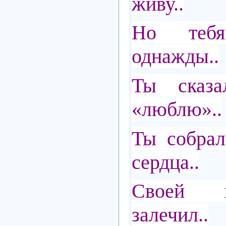
живу..
Но тебя
однажды..
Ты сказа
«люблю»..
Ты собрал
сердца..
Своей н
залечил..