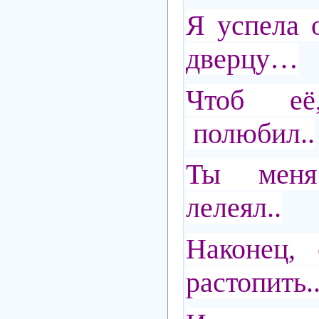
Я успела 
дверцу…
Чтоб е
полюбил..
Ты мен
лелеял..
Наконец, 
растопить.