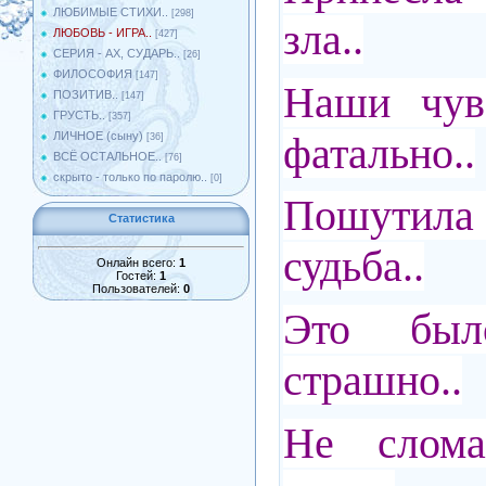
ЛЮБИМЫЕ СТИХИ..
[298]
зла..
ЛЮБОВЬ - ИГРА..
[427]
СЕРИЯ - АХ, СУДАРЬ..
[26]
ФИЛОСОФИЯ
[147]
Наши чувс
ПОЗИТИВ..
[147]
ГРУСТЬ..
[357]
фатально..
ЛИЧНОЕ (сыну)
[36]
ВСЁ ОСТАЛЬНОЕ..
[76]
скрыто - только по паролю..
[0]
Пошути
Статистика
судьба..
Онлайн всего:
1
Гостей:
1
Пользователей:
0
Это бы
страшно..
Не слома