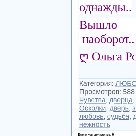
однажды..
Вышло 
наоборот..
ღ Ольга Р
Категория
:
ЛЮБОВ
Просмотров
:
588
Чувства
,
дверца
Осколки
,
дверь
,
любовь
,
судьба
,
нежность
Всего комментариев
:
0