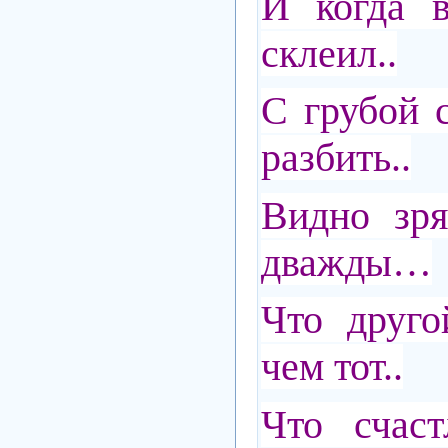
И когда в
склеил..
С грубой 
разбить..
Видно зря
дважды…
Что друго
чем тот..
Что счаст