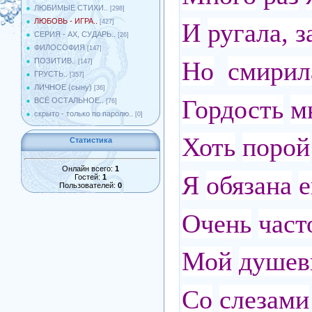
ЛЮБИМЫЕ СТИХИ..
[298]
ЛЮБОВЬ - ИГРА..
[427]
И
ругала, 
СЕРИЯ - АХ, СУДАРЬ..
[26]
ФИЛОСОФИЯ
[147]
Но
смирила
ПОЗИТИВ..
[147]
ГРУСТЬ..
[357]
ЛИЧНОЕ (сыну)
[36]
Гордость
м
ВСЁ ОСТАЛЬНОЕ..
[76]
скрыто - только по паролю..
[0]
Хоть
порой
Статистика
Онлайн всего:
1
Я
обязана
е
Гостей:
1
Пользователей:
0
Очень
част
Мой
душев
Со
слезами