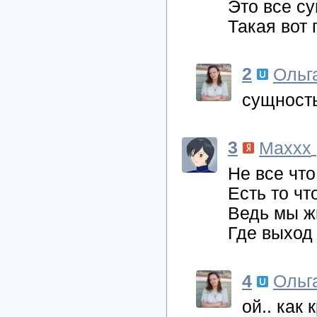
Это все с
Такая вот
2
Ольг
сущность
3
Maxxx
Не все чт
Есть то чт
Ведь мы ж
Где выход
4
Ольг
ой.. как