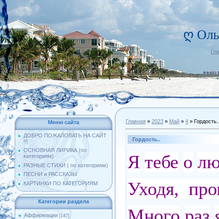
ღ Оль
Гл
Главная
»
2023
»
Май
»
4
» Гордость.
Меню сайта
ДОБРО ПОЖАЛОВАТЬ НА САЙТ
Гордость..
!!!
ОСНОВНАЯ ЛИРИКА (по
Я
тебе
о
лю
категориям)
РАЗНЫЕ СТИХИ ( по категориям)
ПЕСНИ и РАССКАЗЫ
Уходя, про
КАРТИНКИ ПО КАТЕГОРИЯМ
Категории раздела
Много
раз
Аффирмации
[147]