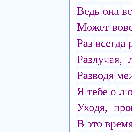
Ведь
она
в
Может
вов
Раз
всегда
Разлучая, 
Разводя
ме
Я
тебе
о
лю
Уходя, про
В
это
врем