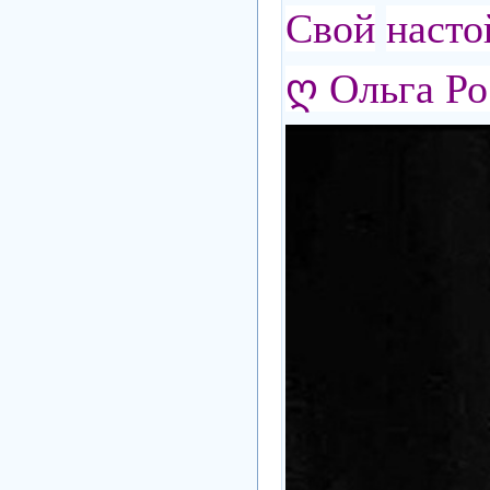
Свой
наст
ღ Ольга Ро