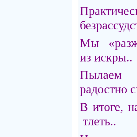
Практиче
безрассудст
Мы «разж
из искры..
Пылаем 
радостно 
В итоге, 
тлеть..