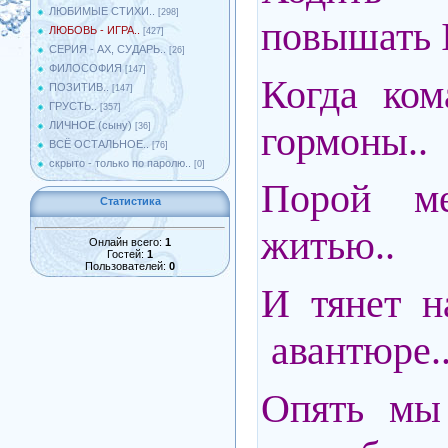
ЛЮБИМЫЕ СТИХИ..
[298]
повышать
ЛЮБОВЬ - ИГРА..
[427]
СЕРИЯ - АХ, СУДАРЬ..
[26]
ФИЛОСОФИЯ
[147]
Когда ком
ПОЗИТИВ..
[147]
ГРУСТЬ..
[357]
гормоны..
ЛИЧНОЕ (сыну)
[36]
ВСЁ ОСТАЛЬНОЕ..
[76]
скрыто - только по паролю..
[0]
Порой м
Статистика
житью..
Онлайн всего:
1
Гостей:
1
Пользователей:
0
И тянет н
авантюре.
Опять мы 