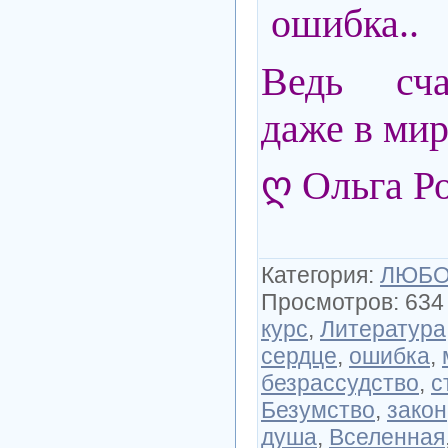
ошибка..
Ведь сча
даже в мир
ღ Ольга Р
Категория
:
ЛЮБОВ
Просмотров
:
634
курс
,
Литература
сердце
,
ошибка
,
безрассудство
,
с
Безумство
,
закон
душа
,
Вселенная