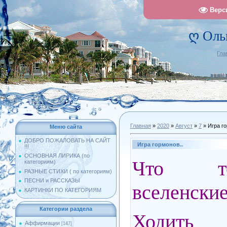
Верс
ღ Оль
Гла
Главная
»
2020
»
Август
»
7
» Игра го
Меню сайта
ДОБРО ПОЖАЛОВАТЬ НА САЙТ
Игра гормонов..
!!!
ОСНОВНАЯ ЛИРИКА (по
Что то
категориям)
РАЗНЫЕ СТИХИ ( по категориям)
ПЕСНИ и РАССКАЗЫ
вселенски
КАРТИНКИ ПО КАТЕГОРИЯМ
Категории раздела
Ходить
Аффирмации
[147]