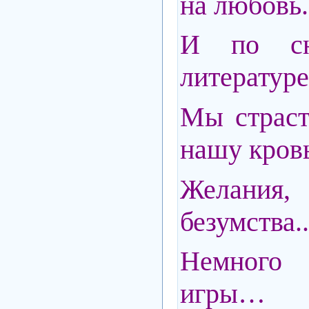
на любовь.
И по сю
литератур
Мы страс
нашу кровь
Желани
безумства..
Немного
игры…