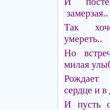
И посте
замерзая..
Так хоч
умереть..
Но встре
милая улыб
Рождает
сердце и в
И пусть о