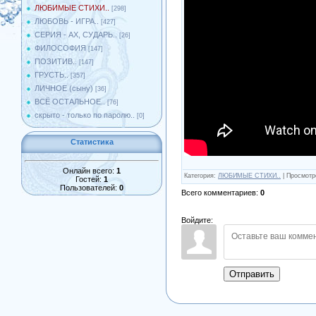
ЛЮБИМЫЕ СТИХИ..
[298]
ЛЮБОВЬ - ИГРА..
[427]
СЕРИЯ - АХ, СУДАРЬ..
[26]
ФИЛОСОФИЯ
[147]
ПОЗИТИВ..
[147]
ГРУСТЬ..
[357]
ЛИЧНОЕ (сыну)
[36]
ВСЁ ОСТАЛЬНОЕ..
[76]
скрыто - только по паролю..
[0]
Статистика
Онлайн всего:
1
Категория
:
ЛЮБИМЫЕ СТИХИ..
|
Просмотр
Гостей:
1
Пользователей:
0
Всего комментариев
:
0
Войдите:
Отправить