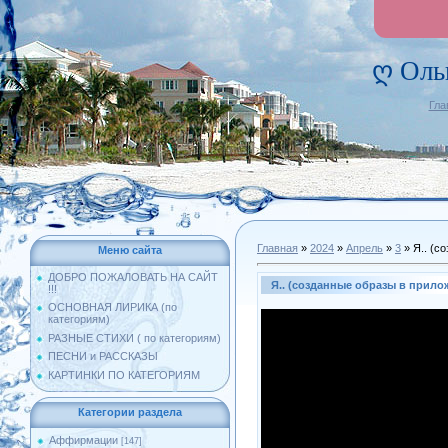
ღ Оль
Гла
Главная
»
2024
»
Апрель
»
3
» Я.. (с
Меню сайта
ДОБРО ПОЖАЛОВАТЬ НА САЙТ
Я.. (созданные образы в прило
!!!
ОСНОВНАЯ ЛИРИКА (по
категориям)
РАЗНЫЕ СТИХИ ( по категориям)
ПЕСНИ и РАССКАЗЫ
КАРТИНКИ ПО КАТЕГОРИЯМ
Категории раздела
Аффирмации
[147]